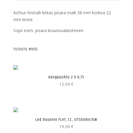
Asfour Kristalli kirkas pisara malli 38 mm korkea 22
mm leveä.
Sopii esim. pisara kruunuvalaisimeen
TUTUSTU MYÖS
Kangasjohto 2 X 0,75
12,00
€
Led muunnin FLAT, CC, UT500mA/6W
19,00
€