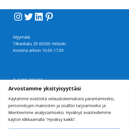
Instagram
Twitter
LinkedIn
Pinterest
Myymälä
Tilkankatu 29 00300 Helsinki
Avoinna arkisin 10.00-17.00
P 0400-998447
Ly 2397240-0
Arvostamme yksityisyyttäsi
info@casalight.fi
Käytämme evästeitä selauskokemuksesi parantamiseksi,
personoitujen mainosten ja sisällön tarjoamiseksi ja
liikenteemme analysoimiseksi. Hyväksyt evästeidemme
käytön klikkaamalla ”Hyväksy kaikki”.