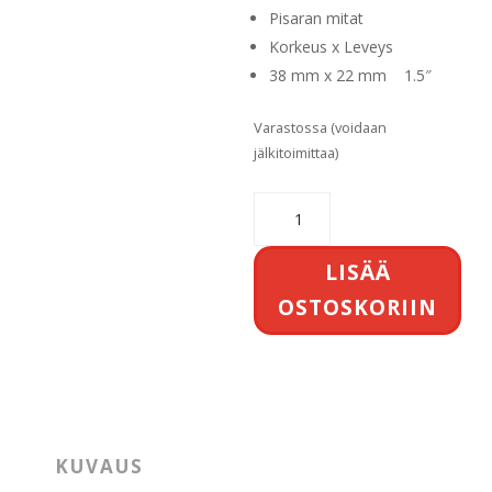
Pisaran mitat
Korkeus x Leveys
38 mm x 22 mm
1.5″
Varastossa (voidaan
jälkitoimittaa)
Asfour
Kristalli
38
LISÄÄ
mm
OSTOSKORIIN
kirkas
määrä
KUVAUS