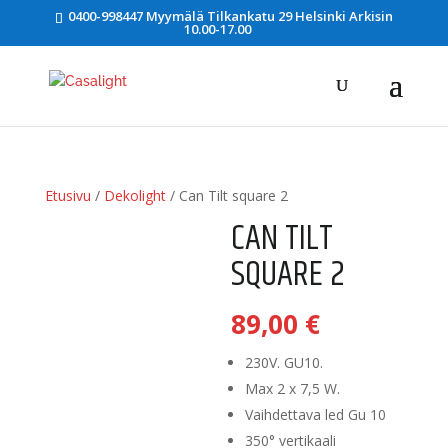
0400-998447 Myymälä Tilkankatu 29 Helsinki Arkisin
10.00-17.00
Etusivu
/
Dekolight
/ Can Tilt square 2
CAN TILT
SQUARE 2
89,00
€
230V. GU10.
Max 2 x 7,5 W.
Vaihdettava led Gu 10
350° vertikaali