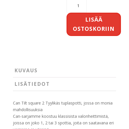
Can
Tilt
square
LISÄÄ
2
OSTOSKORIIN
määrä
KUVAUS
LISÄTIEDOT
Can Tilt square 2 Tyylikäs tuplaspotti, jossa on monia
mahdollisuuksia
Can-sarjamme koostuu klassisista valonheittimistä,
joissa on joko 1, 2 tai 3 spottia, joita on saatavana eri