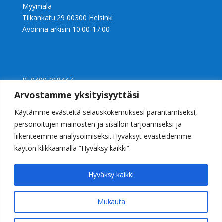
Myymälä
Tilkankatu 29 00300 Helsinki
Avoinna arkisin 10.00-17.00
P 0400-998447
Ly 2397240-0
Arvostamme yksityisyyttäsi
info@casalight.fi
Käytämme evästeitä selauskokemuksesi parantamiseksi,
personoitujen mainosten ja sisällön tarjoamiseksi ja
liikenteemme analysoimiseksi. Hyväksyt evästeidemme
käytön klikkaamalla ”Hyväksy kaikki”.
Hyväksy kaikki
Mukauta
Valaisinkauppa Casalight Helsinki
© 2026 Casalight Oy. Kaikki oikeudet pidätetään