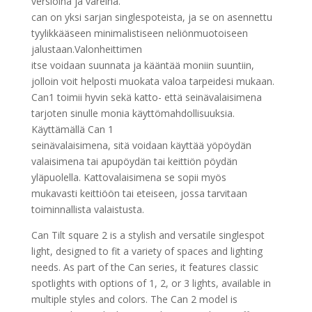
versioina ja väreinä.
can on yksi sarjan singlespoteista, ja se on asennettu
tyylikkääseen minimalistiseen neliönmuotoiseen
jalustaan.Valonheittimen
itse voidaan suunnata ja kääntää moniin suuntiin,
jolloin voit helposti muokata valoa tarpeidesi mukaan.
Can1 toimii hyvin sekä katto- että seinävalaisimena
tarjoten sinulle monia käyttömahdollisuuksia.
Käyttämällä Can 1
seinävalaisimena, sitä voidaan käyttää yöpöydän
valaisimena tai apupöydän tai keittiön pöydän
yläpuolella. Kattovalaisimena se sopii myös
mukavasti keittiöön tai eteiseen, jossa tarvitaan
toiminnallista valaistusta.
Can Tilt square 2 is a stylish and versatile singlespot
light, designed to fit a variety of spaces and lighting
needs. As part of the Can series, it features classic
spotlights with options of 1, 2, or 3 lights, available in
multiple styles and colors. The Can 2 model is