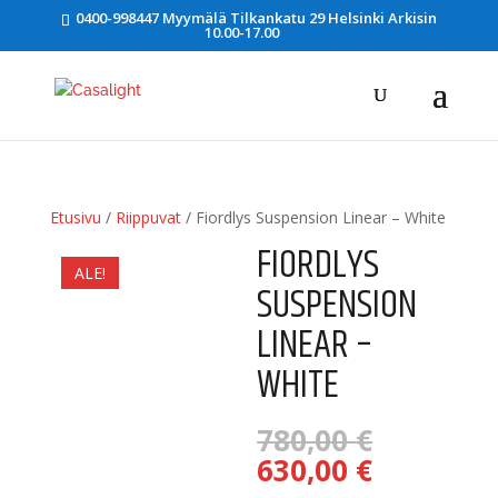
0400-998447 Myymälä Tilkankatu 29 Helsinki Arkisin
10.00-17.00
Etusivu
/
Riippuvat
/ Fiordlys Suspension Linear – White
FIORDLYS
ALE!
SUSPENSION
LINEAR –
WHITE
Alkuper
780,00
€
hinta
Nykyine
630,00
€
oli:
hinta