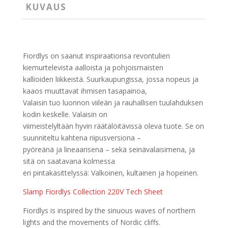
KUVAUS
Fiordlys on saanut inspiraationsa revontulien
kiemurtelevista aalloista ja pohjoismaisten
kallioiden liikkeistä. Suurkaupungissa, jossa nopeus ja
kaaos muuttavat ihmisen tasapainoa,
Valaisin tuo luonnon viileän ja rauhallisen tuulahduksen
kodin keskelle. Valaisin on
viimeistelyltään hyvin räätälöitävissä oleva tuote. Se on
suunniteltu kahtena riipusversiona –
pyöreänä ja lineaarisena – sekä seinävalaisimena, ja
sitä on saatavana kolmessa
eri pintakäsittelyssä: Valkoinen, kultainen ja hopeinen.
Slamp Fiordlys Collection 220V Tech Sheet
Fiordlys is inspired by the sinuous waves of northern
lights and the movements of Nordic cliffs.