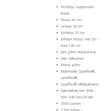
780,00 €
on:
Fiordslys suspension
630,00 €.
linear
Pituus 90 cm
Leveys 26 cm
Korkeus 33 cm
Johdon Pituus: min 20 –
max 140 cm
(6m johto tilauksesta)
Väri: Valkoinen
KIrkas johto
Materiaali
:
Opalflex®,
Lentiflex®
Opalflex® silkkipainatus
Valonlähde led
:
30W –
200~240 Vac/24 Vdc
3500 Lumen –
2.700 Kelvin –