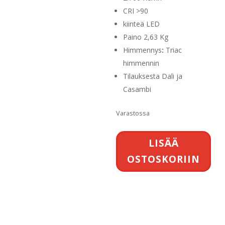
CRI >90
kiinteä LED
Paino 2,63 Kg
Himmennys
:
Triac
himmennin
Tilauksesta Dali ja
Casambi
Varastossa
Fiordlys
LISÄÄ
Suspension
OSTOSKORIIN
Linear
–
White
määrä