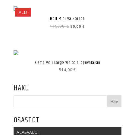
ALE!
Bell Mini Valkoinen
Alkuperäinen
Nykyinen
119,00
€
80,00
€
hinta
hinta
oli:
on:
119,00 €.
80,00 €.
Slamp Veli Large White riippuvalaisin
514,00
€
HAKU
OSASTOT
ALASVALOT