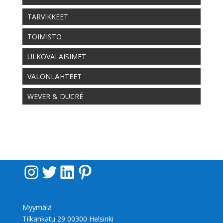
TARVIKKEET
TOIMISTO
ULKOVALAISIMET
VALONLÄHTEET
WEVER & DUCRÉ
Instagram
Twitter
LinkedIn
Pinterest
Myymälä
Tilkankatu 29 00300 Helsinki