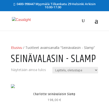
0400-998447 Myymälä Tilkankatu 29 Helsinki Arkisin
10.00-17.00
Etusivu
/ Tuotteet avainsanalla “Seinävalasin - Slamp”
SEINÄVALASIN - SLAMP
Näytetään ainoa tulos
Charlotte seinävalaisin Slamp
198,00
€