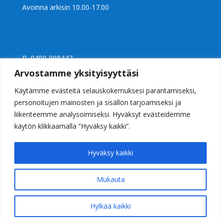
Avoinna arkisin 10.00-17.00
P 0400-998447
Ly 2397240-0
Arvostamme yksityisyyttäsi
info@casalight.fi
Käytämme evästeitä selauskokemuksesi parantamiseksi,
personoitujen mainosten ja sisällön tarjoamiseksi ja
liikenteemme analysoimiseksi. Hyväksyt evästeidemme
käytön klikkaamalla ”Hyväksy kaikki”.
Hyväksy kaikki
Mukauta
Valaisinkauppa Casalight Helsinki
© 2026 Casalight Oy. Kaikki oikeudet pidätetään
Hylkää kaikki
PERUUTA SOPIMUS