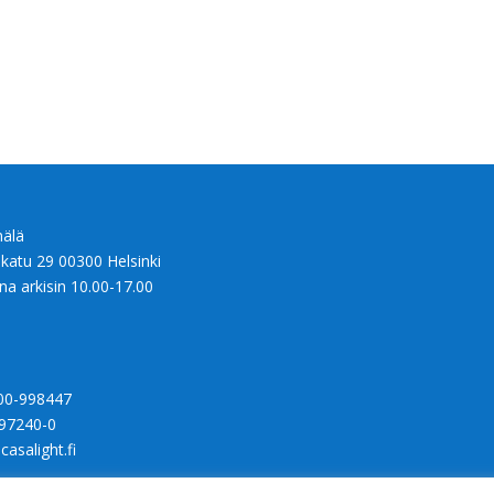
älä
nkatu 29 00300 Helsinki
na arkisin 10.00-17.00
00-998447
97240-0
casalight.fi