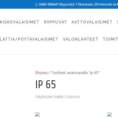
0400-998447 Myymälä Tilkankatu 29 Helsinki Arki
KISKOVALAISIMET
RIIPPUVAT
KATTOVALAISIMET
LATTIA/PÖYTÄVALAISIMET
VALONLÄHTEET
TOIMI
Etusivu
/ Tuotteet avainsanalla “ip 65”
IP 65
Näytetään kaikki 5 tulosta