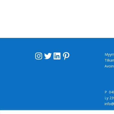
Instagram
Twitter
LinkedIn
Pinterest
Myym
Tilka
Avoin
P 04
Ly 23
info@