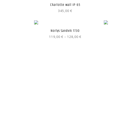
Charlotte wall IP 65
345,00
€
Norlys Sandvik 1730
Hintaluokka:
119,00
€
–
128,00
€
119,00 €
-
128,00 €