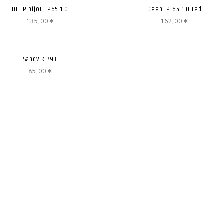
DEEP bijou IP65 1.0
Deep IP 65 1.0 Led
135,00
€
162,00
€
Sandvik 793
85,00
€