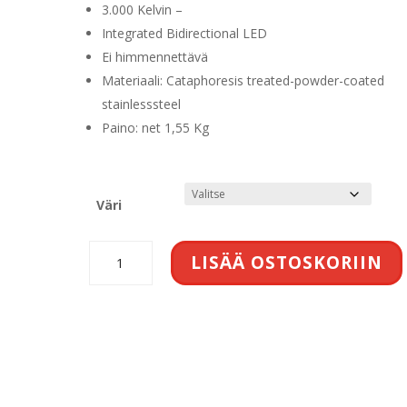
3.000 Kelvin –
Integrated Bidirectional LED
Ei himmennettävä
Materiaali: Cataphoresis treated-powder-coated
stainlesssteel
Paino: net 1,55 Kg
Väri
Charlotte
LISÄÄ OSTOSKORIIN
wall
IP
65
määrä