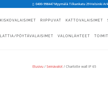
0400-998447 Myymälä Tilkankatu 29 Helsinki Arki
KISKOVALAISIMET
RIIPPUVAT
KATTOVALAISIMET
LATTIA/PÖYTÄVALAISIMET
VALONLÄHTEET
TOIMI
Etusivu
/
Seinävalot
/ Charlotte wall IP 65