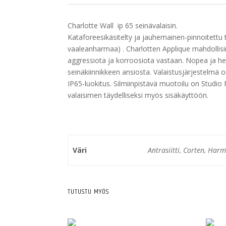
Charlotte Wall ip 65 seinävalaisin.
Kataforeesikäsitelty ja jauhemainen-pinnoitettu te
vaaleanharmaa) . Charlotten Applique mahdoll
aggressiota ja korroosiota vastaan. Nopea ja h
seinäkiinnikkeen ansiosta. Valaistusjärjestelmä on 
IP65-luokitus. Silmiinpistävä muotoilu on Studi
valaisimen täydelliseksi myös sisäkäyttöön.
Väri
Antrasiitti, Corten, Har
TUTUSTU MYÖS