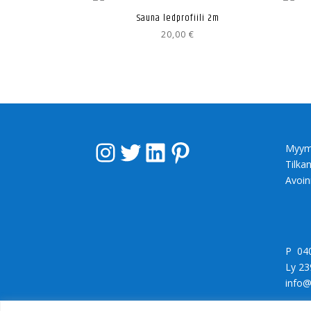
Sauna ledprofiili 2m
20,00
€
Instagram
Twitter
LinkedIn
Pinterest
Myym
Tilka
Avoin
P 04
Ly 23
info@