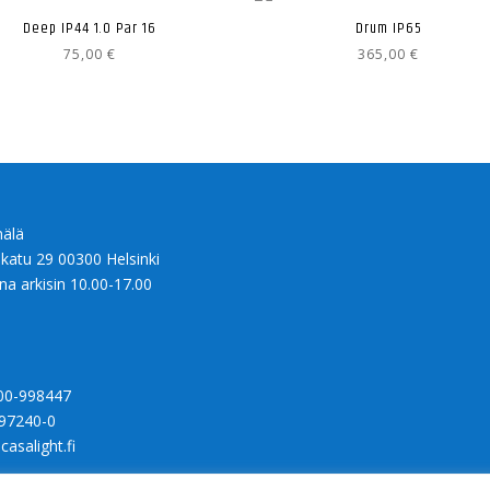
Deep IP44 1.0 Par 16
Drum IP65
75,00
€
365,00
€
älä
nkatu 29 00300 Helsinki
na arkisin 10.00-17.00
00-998447
97240-0
casalight.fi