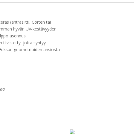
räs (antrasiitti, Corten tai
isimman hyvän UV-kestävyyden
elppo asennus
tiivistetty, jotta syntyy
o Fuksan geometrioiden ansiosta
maa