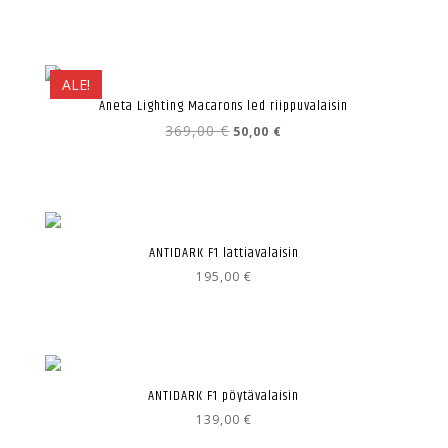
oli:
on:
233,00 €.
35,00 €.
ALE!
Aneta Lighting Macarons led riippuvalaisin
Alkuperäinen
Nykyinen
369,00
€
50,00
€
hinta
hinta
oli:
on:
369,00 €.
50,00 €.
ANTIDARK F1 lattiavalaisin
195,00
€
ANTIDARK F1 pöytävalaisin
139,00
€