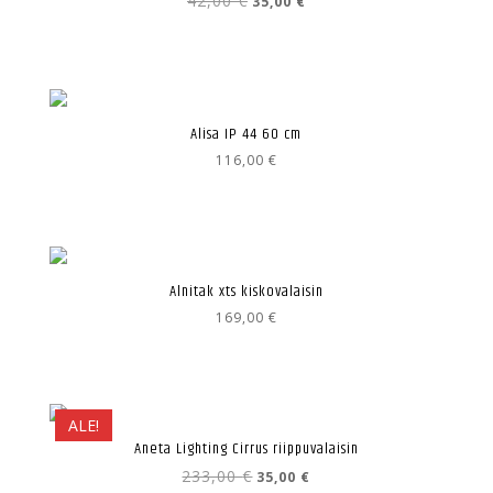
42,00
€
35,00
€
hinta
hinta
oli:
on:
42,00 €.
35,00 €.
Alisa IP 44 60 cm
116,00
€
Alnitak xts kiskovalaisin
169,00
€
ALE!
Aneta Lighting Cirrus riippuvalaisin
Alkuperäinen
Nykyinen
233,00
€
35,00
€
hinta
hinta