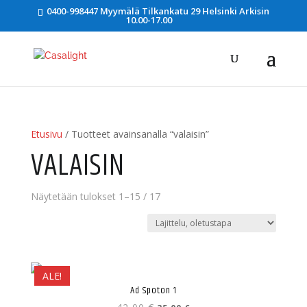
0400-998447 Myymälä Tilkankatu 29 Helsinki Arkisin
10.00-17.00
Etusivu
/ Tuotteet avainsanalla “valaisin”
VALAISIN
Näytetään tulokset 1–15 / 17
ALE!
Ad Spoton 1
Alkuperäinen
Nykyinen