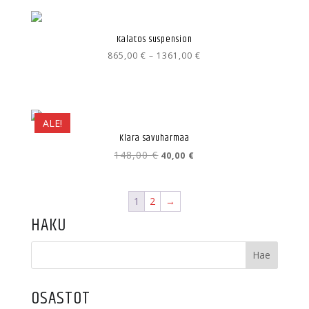
Kalatos suspension
Hintaluokka:
865,00
€
–
1361,00
€
865,00 €
-
1361,00 €
ALE!
Klara savuharmaa
Alkuperäinen
Nykyinen
148,00
€
40,00
€
hinta
hinta
oli:
on:
148,00 €.
40,00 €.
1
2
→
HAKU
OSASTOT