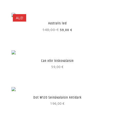
ALE!
Australis led
Alkuperäinen
Nykyinen
148,00
€
59,00
€
hinta
hinta
oli:
on:
148,00 €.
59,00 €.
Can xtkr kiskovalaisin
59,00
€
Dot W120 Seinävalaisin Antidark
196,00
€