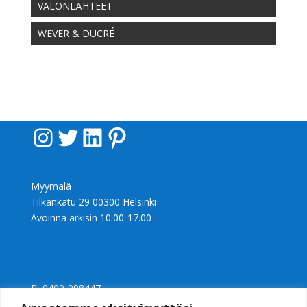
VALONLÄHTEET
WEVER & DUCRÉ
Instagram
Twitter
LinkedIn
Pinterest
Myymälä
Tilkankatu 29 00300 Helsinki
Avoinna arkisin 10.00-17.00
P 0400-998447
Ly 2397240-0