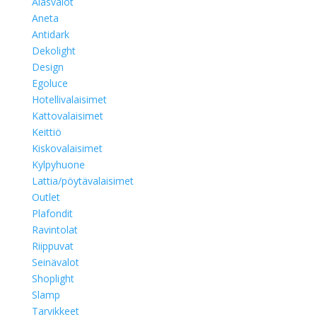
Alasvalot
Aneta
Antidark
Dekolight
Design
Egoluce
Hotellivalaisimet
Kattovalaisimet
Keittiö
Kiskovalaisimet
Kylpyhuone
Lattia/pöytävalaisimet
Outlet
Plafondit
Ravintolat
Riippuvat
Seinävalot
Shoplight
Slamp
Tarvikkeet