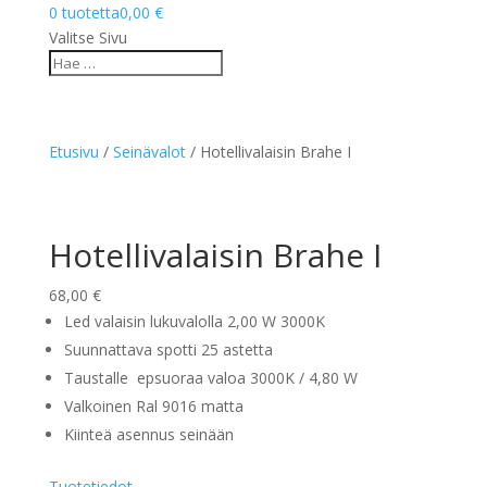
0 tuotetta
0,00 €
Valitse Sivu
Etusivu
/
Seinävalot
/ Hotellivalaisin Brahe I
Hotellivalaisin Brahe I
68,00
€
Led valaisin lukuvalolla 2,00 W 3000K
Suunnattava spotti 25 astetta
Taustalle epsuoraa valoa 3000K / 4,80 W
Valkoinen Ral 9016 matta
Kiinteä asennus seinään
Tuotetiedot