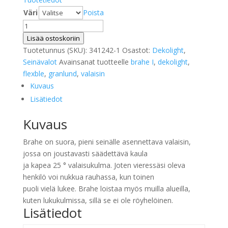
Väri
Poista
Hotellivalaisin
Brahe
Lisää ostoskoriin
I
Tuotetunnus (SKU):
341242-1
Osastot:
Dekolight
,
määrä
Seinävalot
Avainsanat tuotteelle
brahe I
,
dekolight
,
flexble
,
granlund
,
valaisin
Kuvaus
Lisätiedot
Kuvaus
Brahe on suora, pieni seinälle asennettava valaisin,
jossa on joustavasti säädettävä kaula
ja kapea 25 ° valaisukulma. Joten vieressäsi oleva
henkilö voi nukkua rauhassa, kun toinen
puoli vielä lukee. Brahe loistaa myös muilla alueilla,
kuten lukukulmissa, sillä se ei ole röyhelöinen.
Lisätiedot