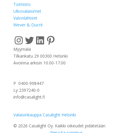
Toimisto
Ulkovalaisimet
Valonlähteet
Wever & Ducré
Instagram
Twitter
LinkedIn
Pinterest
Myymälä
Tilkankatu 29 00300 Helsinki
Avoinna arkisin 10.00-17.00
P 0400-998447
Ly 2397240-0
info@casalight.fi
Valaisinkauppa Casalight Helsinki
© 2026 Casalight Oy. Kaikki oikeudet pidätetään
Peruuta sopimus