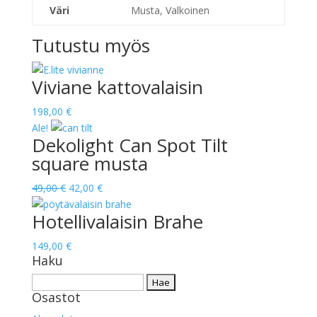
Väri
Musta, Valkoinen
Tutustu myös
Viviane kattovalaisin
198,00
€
Ale!
Dekolight Can Spot Tilt
square musta
Alkuperäinen
Nykyinen
49,00
€
42,00
€
hinta
hinta
Hotellivalaisin Brahe
oli:
on:
49,00 €.
42,00 €.
149,00
€
Haku
Haku:
Osastot