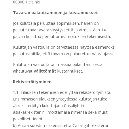
00300 Helsinki
Tavaran palauttaminen ja kustannukset
Jos kuluttaja peruuttaa sopimuksen, hänen on
palautettava tavara viivytyksettä ja viimeistään 14
päivän kuluttua peruuttamisilmoituksen tekemisestä
.
Kuluttajan vastuulla on tarvittaessa näyttää esimerkiksi
palautuskuitilla, että tavara on palautettu määräajassa.
Kuluttajan vastuulla on maksaa palauttamisesta
aiheutuvat
välittömät
kustannukset.
Rekisteröityminen
1.1. Tilauksen tekeminen edellyttää rekisteröitymistä.
Ensimmäisen tilauksen yhteydessä kuluttajan tulee:
a) rekisteröityä kuluttajana Casalightin
asiakasrekisteriin ilmoittamalla nimensä sekä muut
pakolliset tiedot.
b) Antaa suostumuksensa, että Casalight rekisteröi