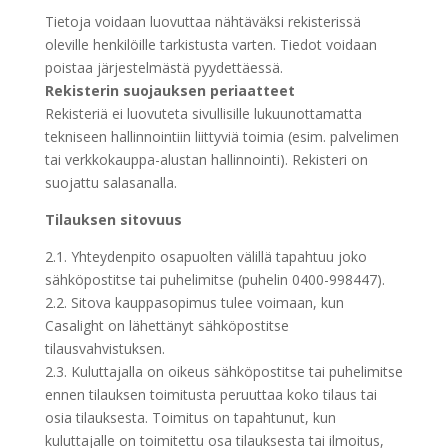
Tietoja voidaan luovuttaa nähtäväksi rekisterissä
oleville henkilöille tarkistusta varten. Tiedot voidaan
poistaa järjestelmästä pyydettäessä.
Rekisterin suojauksen periaatteet
Rekisteriä ei luovuteta sivullisille lukuunottamatta
tekniseen hallinnointiin liittyviä toimia (esim. palvelimen
tai verkkokauppa-alustan hallinnointi). Rekisteri on
suojattu salasanalla.
Tilauksen sitovuus
2.1. Yhteydenpito osapuolten välillä tapahtuu joko
sähköpostitse tai puhelimitse (puhelin 0400-998447).
2.2. Sitova kauppasopimus tulee voimaan, kun
Casalight on lähettänyt sähköpostitse
tilausvahvistuksen.
2.3. Kuluttajalla on oikeus sähköpostitse tai puhelimitse
ennen tilauksen toimitusta peruuttaa koko tilaus tai
osia tilauksesta. Toimitus on tapahtunut, kun
kuluttajalle on toimitettu osa tilauksesta tai ilmoitus,