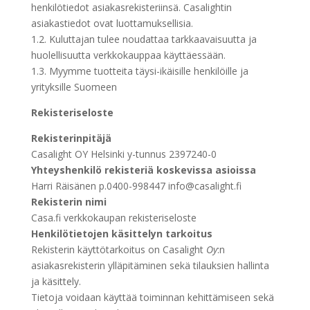
henkilötiedot asiakasrekisteriinsä. Casalightin
asiakastiedot ovat luottamuksellisia.
1.2. Kuluttajan tulee noudattaa tarkkaavaisuutta ja
huolellisuutta verkkokauppaa käyttäessään.
1.3. Myymme tuotteita täysi-ikäisille henkilöille ja
yrityksille Suomeen
Rekisteriseloste
Rekisterinpitäjä
Casalight OY Helsinki y-tunnus 2397240-0
Yhteyshenkilö rekisteriä koskevissa asioissa
Harri Räisänen p.0400-998447 info@casalight.fi
Rekisterin nimi
Casa.fi verkkokaupan rekisteriseloste
Henkilötietojen käsittelyn tarkoitus
Rekisterin käyttötarkoitus on Casalight
Oy
:n
asiakasrekisterin ylläpitäminen sekä tilauksien hallinta
ja käsittely.
Tietoja voidaan käyttää toiminnan kehittämiseen sekä