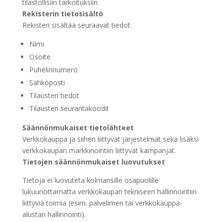
tilastollisiin tarkoituksiin.
Rekisterin tietosisältö
Rekisteri sisältää seuraavat tiedot:
Nimi
Osoite
Puhelinnumero
Sähköposti
Tilausten tiedot
Tilausten seurantakoodit
Säännönmukaiset tietolähteet
Verkkokauppa ja siihen liittyvät järjestelmät sekä lisäksi
verkkokaupan markkinointiin liittyvät kampanjat.
Tietojen säännönmukaiset luovutukset
Tietoja ei luovuteta kolmansille osapuolille
lukuunottamatta verkkokaupan tekniseen hallinnointiin
liittyviä toimia (esim. palvelimen tai verkkokauppa-
alustan hallinnointi).