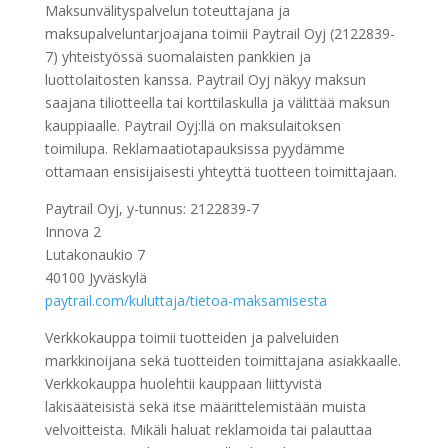
Maksunvälityspalvelun toteuttajana ja
maksupalveluntarjoajana toimii Paytrail Oyj (2122839-
7) yhteistyössä suomalaisten pankkien ja
luottolaitosten kanssa. Paytrail Oyj näkyy maksun
saajana tiliotteella tai korttilaskulla ja välittää maksun
kauppiaalle. Paytrail Oyj:llä on maksulaitoksen
toimilupa. Reklamaatiotapauksissa pyydämme
ottamaan ensisijaisesti yhteyttä tuotteen toimittajaan.
Paytrail Oyj, y-tunnus: 2122839-7
Innova 2
Lutakonaukio 7
40100 Jyväskylä
paytrail.com/kuluttaja/tietoa-maksamisesta
Verkkokauppa toimii tuotteiden ja palveluiden
markkinoijana sekä tuotteiden toimittajana asiakkaalle.
Verkkokauppa huolehtii kauppaan liittyvistä
lakisääteisistä sekä itse määrittelemistään muista
velvoitteista. Mikäli haluat reklamoida tai palauttaa