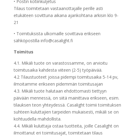
• Postin kotiinkuljetus
Tilaus toimitetaan vastaanottajalle perille asti
etukäteen sovittuna aikana ajankohtana arkisin klo 9-
21
• Toimituksista ulkomaille sovittava erikseen
sähköpostilla info@casalight.fi
Toimitus
4.1. Mikäli tuote on varastossamme, on arvioitu
toimitusaika kahdesta viiteen (2-5) työpäivää.
4.2 Tilaustuoteet joissa pidempi toimitusaika 5-14 pv,
ilmoitamme erikseen pidemmän toimitusajan
4.3. Mikäli tuote halutaan ehdottomasti tiettyyn
päivään mennessä, on siitä mainittava erikseen, esim.
tilauksen teon yhteydessä. Casalight toimii toimituksen
suhteen kuluttajien tarpeiden mukaisesti, mikäli se on
kohtuudella mahdollista.
4.4. Mikäli kuluttaja ostaa tuotteita, joille Casalight on
ilmoittanut eri toimitusajat, toimitetaan tilaus