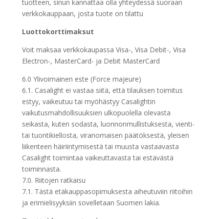
tuotteen, sinun kannattaa olla yhteydessä suoraan
verkkokauppaan, josta tuote on tilattu
Luottokorttimaksut
Voit maksaa verkkokaupassa Visa-, Visa Debit-, Visa
Electron-, MasterCard- ja Debit MasterCard
6.0 Ylivoimainen este (Force majeure)
6.1. Casalight ei vastaa siitä, että tilauksen toimitus
estyy, vaikeutuu tai myöhästyy Casalightin
vaikutusmahdollisuuksien ulkopuolella olevasta
seikasta, kuten sodasta, luonnonmullistuksesta, vienti-
tai tuontikiellosta, viranomaisen päätöksestä, yleisen
liikenteen häiriintymisestä tai muusta vastaavasta
Casalight toimintaa vaikeuttavasta tai estävästä
toiminnasta.
7.0. Riitojen ratkaisu
7.1. Tästä etäkauppasopimuksesta aiheutuviin riitoihin
ja erimielisyyksiin sovelletaan Suomen lakia.