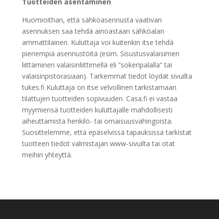
Tuotteiden asentaminen
Huomioithan, että sähköasennusta vaativan
asennuksen saa tehdä ainoastaan sähköalan
ammattilainen. Kuluttaja voi kuitenkin itse tehdä
pienempiä asennustöitä (esim. Sisustusvalaisimen
liittäminen valaisinliittimellä eli ”sokeripalalla” tai
valaisinpistorasiaan). Tarkemmat tiedot löydät sivuilta
tukes.fi Kuluttaja on itse velvollinen tarkistamaan
tilattujen tuotteiden sopivuuden. Casa.fi ei vastaa
myymiensä tuotteiden kuluttajalle mahdollisesti
aiheuttamista henkilö- tai omaisuusvahingoista.
Suosittelemme, että epäselvissä tapauksissa tarkistat
tuotteen tiedot valmistajan www-sivuilta tai otat
meihin yhteyttä.