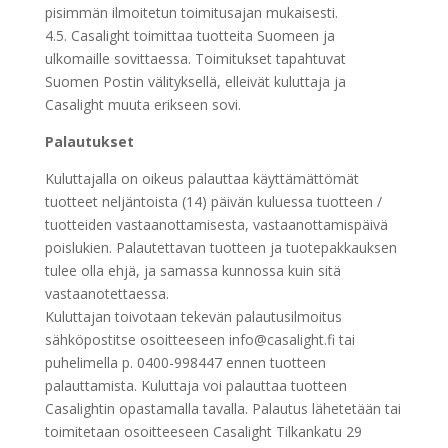
pisimmän ilmoitetun toimitusajan mukaisesti.
4.5. Casalight toimittaa tuotteita Suomeen ja
ulkomaille sovittaessa. Toimitukset tapahtuvat
Suomen Postin välityksellä, elleivät kuluttaja ja
Casalight muuta erikseen sovi.
Palautukset
Kuluttajalla on oikeus palauttaa käyttämättömät
tuotteet neljäntoista (14) päivän kuluessa tuotteen /
tuotteiden vastaanottamisesta, vastaanottamispäivä
poislukien. Palautettavan tuotteen ja tuotepakkauksen
tulee olla ehjä, ja samassa kunnossa kuin sitä
vastaanotettaessa.
Kuluttajan toivotaan tekevän palautusilmoitus
sähköpostitse osoitteeseen info@casalight.fi tai
puhelimella p. 0400-998447 ennen tuotteen
palauttamista. Kuluttaja voi palauttaa tuotteen
Casalightin opastamalla tavalla. Palautus lähetetään tai
toimitetaan osoitteeseen Casalight Tilkankatu 29