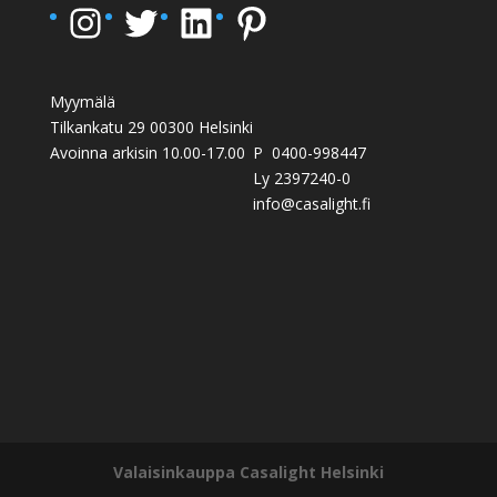
Instagram
Twitter
LinkedIn
Pinterest
Myymälä
Tilkankatu 29 00300 Helsinki
Avoinna arkisin 10.00-17.00
P 0400-998447
Ly 2397240-0
info@casalight.fi
Valaisinkauppa Casalight Helsinki