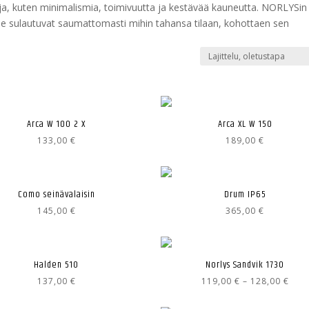
ja, kuten minimalismia, toimivuutta ja kestävää kauneutta. NORLYSin
umme sulautuvat saumattomasti mihin tahansa tilaan, kohottaen sen
Arca W 100 2 X
Arca XL W 150
133,00
€
189,00
€
Como seinävalaisin
Drum IP65
145,00
€
365,00
€
Halden 510
Norlys Sandvik 1730
Hint
137,00
€
119,00
€
–
128,00
€
119,
-