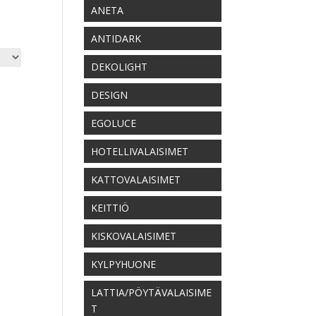
ANETA
ANTIDARK
DEKOLIGHT
DESIGN
EGOLUCE
HOTELLIVALAISIMET
KATTOVALAISIMET
KEITTIÖ
KISKOVALAISIMET
KYLPYHUONE
aluokka:
LATTIA/PÖYTÄVALAISIME
00 €
T