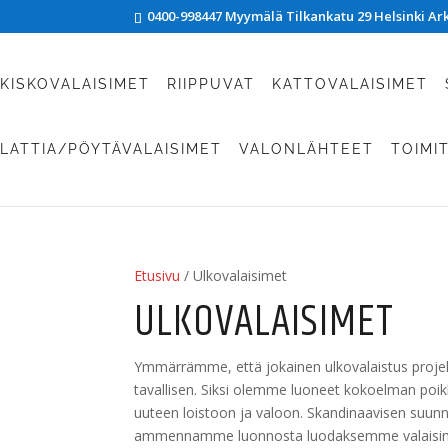
0400-998447 Myymälä Tilkankatu 29 Helsinki Arki
KISKOVALAISIMET
RIIPPUVAT
KATTOVALAISIMET
LATTIA/PÖYTÄVALAISIMET
VALONLÄHTEET
TOIMI
Etusivu
/ Ulkovalaisimet
ULKOVALAISIMET
Ymmärrämme, että jokainen ulkovalaistus projekti
tavallisen. Siksi olemme luoneet kokoelman poikk
uuteen loistoon ja valoon. Skandinaavisen suunni
ammennamme luonnosta luodaksemme valaisimia,