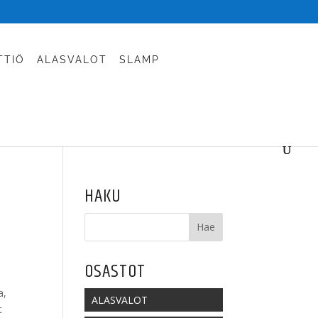
TTIÖ
ALASVALOT
SLAMP
HAKU
OSASTOT
a,
ALASVALOT
t