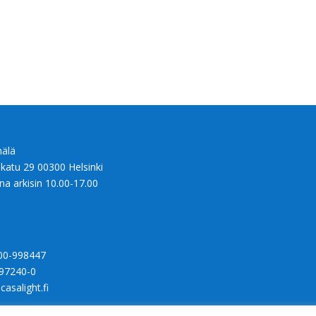
älä
nkatu 29 00300 Helsinki
na arkisin 10.00-17.00
00-998447
97240-0
casalight.fi