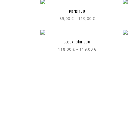
Paris 160
Hintaluokka:
89,00
€
–
119,00
€
89,00 €
-
119,00 €
Stockholm 280
Hintaluokka:
118,00
€
–
119,00
€
118,00 €
-
119,00 €