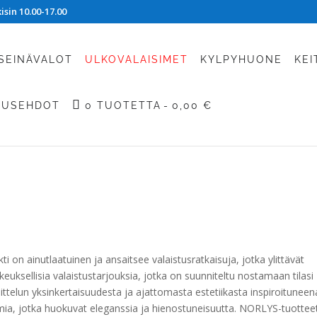
sin 10.00-17.00
SEINÄVALOT
ULKOVALAISIMET
KYLPYHUONE
KEI
TUSEHDOT
0 TUOTETTA
0,00 €
 on ainutlaatuinen ja ansaitsee valaistusratkaisuja, jotka ylittävät
euksellisia valaistustarjouksia, jotka on suunniteltu nostamaan tilasi
ttelun yksinkertaisuudesta ja ajattomasta estetiikasta inspiroituneen
 jotka huokuvat eleganssia ja hienostuneisuutta. NORLYS-tuottee