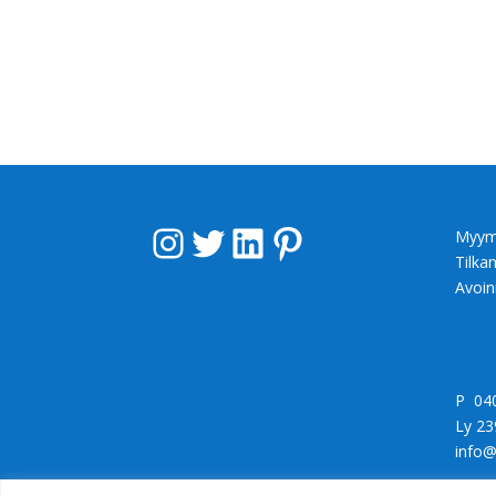
Instagram
Twitter
LinkedIn
Pinterest
Myym
Tilka
Avoin
P 04
Ly 23
info@