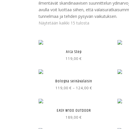
ilmentävät skandinaavisen suunnittelun ydinarvo
avulla voit luottaa siihen, että valaisuratkais
tunnelmaa ja tehden pysyvän vaikutuksen.
Näytetään kaikki 15 tulosta
Arca Step
119,00
€
Bologna seinävalaisin
Hintaluokka:
119,00
€
–
124,00
€
119,00 €
-
124,00 €
EASY W100 OUTDOOR
189,00
€