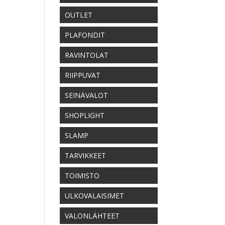
00 €
OUTLET
PLAFONDIT
RAVINTOLAT
RIIPPUVAT
SEINÄVALOT
SHOPLIGHT
SLAMP
TARVIKKEET
TOIMISTO
ULKOVALAISIMET
VALONLÄHTEET