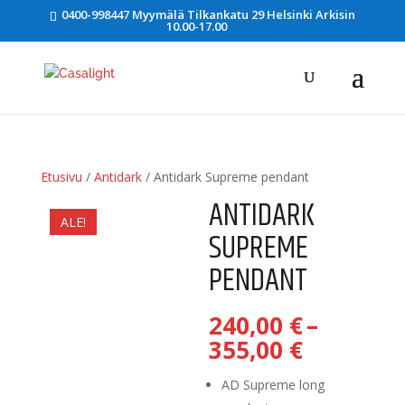
0400-998447 Myymälä Tilkankatu 29 Helsinki Arkisin
10.00-17.00
Etusivu
/
Antidark
/ Antidark Supreme pendant
ANTIDARK
ALE!
SUPREME
PENDANT
240,00
€
–
Hintaluo
355,00
€
240,00 €
-
AD Supreme long