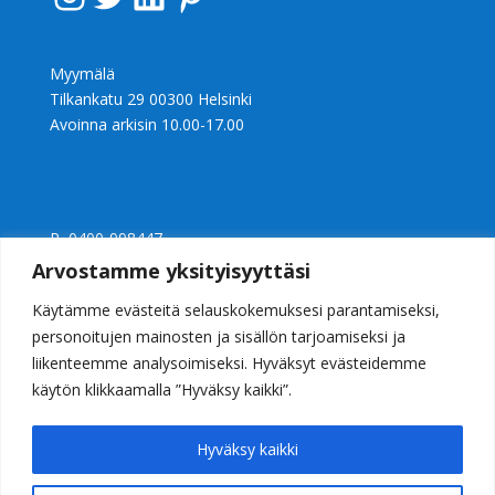
Myymälä
Tilkankatu 29 00300 Helsinki
Avoinna arkisin 10.00-17.00
P 0400-998447
Ly 2397240-0
Arvostamme yksityisyyttäsi
info@casalight.fi
Käytämme evästeitä selauskokemuksesi parantamiseksi,
personoitujen mainosten ja sisällön tarjoamiseksi ja
liikenteemme analysoimiseksi. Hyväksyt evästeidemme
käytön klikkaamalla ”Hyväksy kaikki”.
Hyväksy kaikki