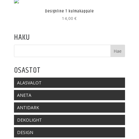
Designline T kulmakappale
14,00
€
HAKU
OSASTOT
ALASVALOT
ANETA
ANTIDARK
DEKOLIGHT
DESIGN