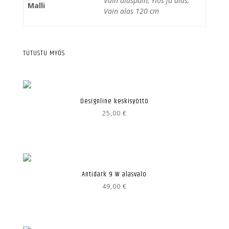
Vain alaspäin, Ylös ja alas,
Malli
Vain alas 120 cm
TUTUSTU MYÖS
Designline keskisyöttö
25,00
€
Antidark 9 W alasvalo
49,00
€