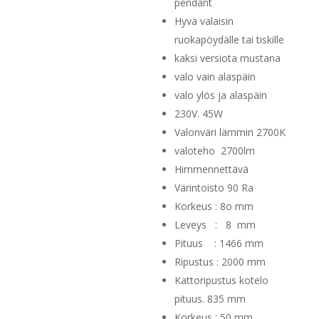
355,00 €
pendant
Hyvä valaisin
ruokapöydälle tai tiskille
kaksi versiota mustana
valo vain alaspäin
valo ylös ja alaspäin
230V. 45W
Valonväri lämmin 2700K
valoteho 2700lm
Himmennettävä
Värintoisto 90 Ra
Korkeus : 8o mm
Leveys : 8 mm
Pituus : 1466 mm
Ripustus : 2000 mm
Kattoripustus kotelo
pituus. 835 mm
Korkeus : 50 mm