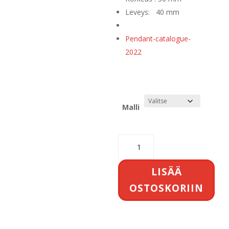
Leveys: 40 mm
Pendant-catalogue-
2022
Malli
Antidark
Supreme
pendant
LISÄÄ
määrä
OSTOSKORIIN