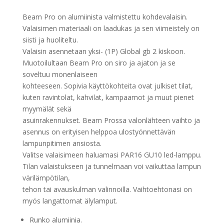
Beam Pro on alumiinista valmistettu kohdevalaisin.
Valaisimen materiaali on laadukas ja sen viimeistely on
siisti ja huoliteltu.
Valaisin asennetaan yksi- (1P) Global gb 2 kiskoon.
Muotoilultaan Beam Pro on siro ja ajaton ja se
soveltuu monenlaiseen
kohteeseen. Sopivia käyttökohteita ovat julkiset tilat,
kuten ravintolat, kahvilat, kampaamot ja muut pienet
myymälät sekä
asuinrakennukset. Beam Prossa valonlähteen vaihto ja
asennus on erityisen helppoa ulostyönnettävän
lampunpitimen ansiosta.
Valitse valaisimeen haluamasi PAR16 GU10 led-lamppu.
Tilan valaistukseen ja tunnelmaan voi vaikuttaa lampun
värilämpötilan,
tehon tai avauskulman valinnoilla. Vaihtoehtonasi on
myös langattomat älylamput.
Runko alumiinia.