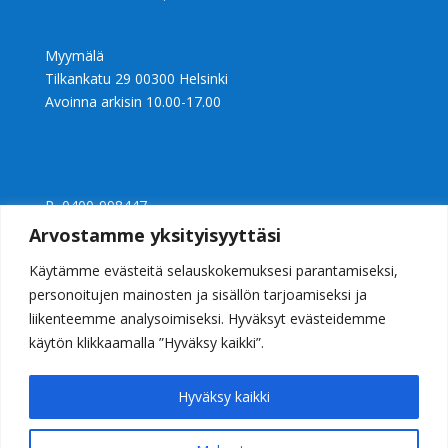
Myymälä
Tilkankatu 29 00300 Helsinki
Avoinna arkisin 10.00-17.00
P 0400-998447
Ly 2397240-0
Arvostamme yksityisyyttäsi
info@casalight.fi
Käytämme evästeitä selauskokemuksesi parantamiseksi,
personoitujen mainosten ja sisällön tarjoamiseksi ja
liikenteemme analysoimiseksi. Hyväksyt evästeidemme
käytön klikkaamalla ”Hyväksy kaikki”.
Hyväksy kaikki