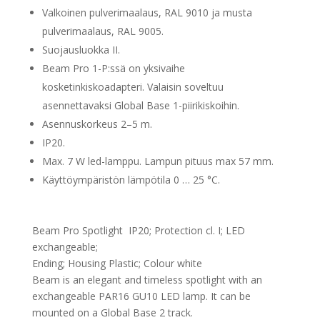
Valkoinen pulverimaalaus, RAL 9010 ja musta
pulverimaalaus, RAL 9005.
Suojausluokka II.
Beam Pro 1-P:ssä on yksivaihe
kosketinkiskoadapteri. Valaisin soveltuu
asennettavaksi Global Base 1-piirikiskoihin.
Asennuskorkeus 2–5 m.
IP20.
Max. 7 W led-lamppu. Lampun pituus max 57 mm.
Käyttöympäristön lämpötila 0 … 25 °C.
Beam Pro Spotlight IP20; Protection cl. I; LED
exchangeable;
Ending; Housing Plastic; Colour white
Beam is an elegant and timeless spotlight with an
exchangeable PAR16 GU10 LED lamp. It can be
mounted on a Global Base 2 track.