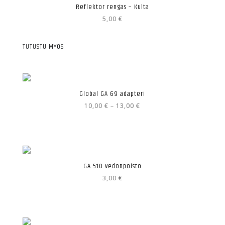
Reflektor rengas – Kulta
5,00
€
TUTUSTU MYÖS
Global GA 69 adapteri
Hintaluokka:
10,00
€
–
13,00
€
10,00 €
-
13,00 €
GA 510 vedonpoisto
3,00
€