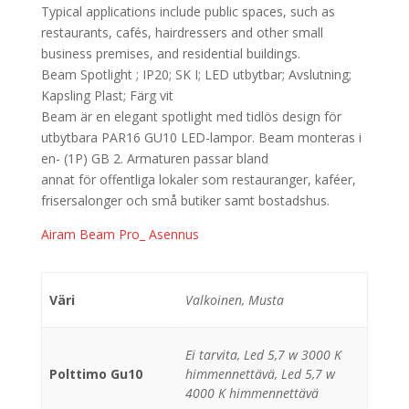
Typical applications include public spaces, such as
restaurants, cafés, hairdressers and other small
business premises, and residential buildings.
Beam Spotlight ; IP20; SK I; LED utbytbar; Avslutning;
Kapsling Plast; Färg vit
Beam är en elegant spotlight med tidlös design för
utbytbara PAR16 GU10 LED-lampor. Beam monteras i
en- (1P) GB 2. Armaturen passar bland
annat för offentliga lokaler som restauranger, kaféer,
frisersalonger och små butiker samt bostadshus.
Airam Beam Pro_ Asennus
Väri
Valkoinen, Musta
Ei tarvita, Led 5,7 w 3000 K
Polttimo Gu10
himmennettävä, Led 5,7 w
4000 K himmennettävä