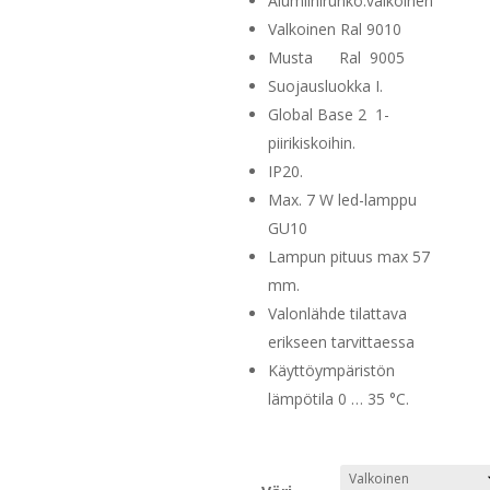
-
Alumiinirunko.valkoinen
32,00 €
Valkoinen Ral 9010
Musta Ral 9005
Suojausluokka I.
Global Base 2 1-
piirikiskoihin.
IP20.
Max. 7 W led-lamppu
GU10
Lampun pituus max 57
mm.
Valonlähde tilattava
erikseen tarvittaessa
Käyttöympäristön
lämpötila 0 … 35 °C.