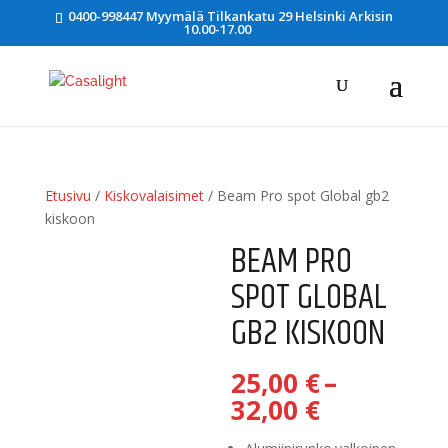
0400-998447 Myymälä Tilkankatu 29 Helsinki Arkisin
10.00-17.00
Etusivu
/
Kiskovalaisimet
/ Beam Pro spot Global gb2
kiskoon
BEAM PRO
SPOT GLOBAL
GB2 KISKOON
25,00
€
–
Hintaluok
32,00
€
25,00 €