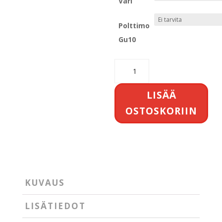
Väri
Polttimo
Gu10
Beam
Pro
spot
LISÄÄ
Global
OSTOSKORIIN
gb2
kiskoon
määrä
KUVAUS
LISÄTIEDOT