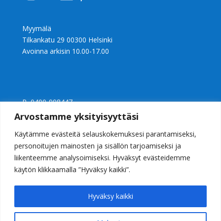
Myymälä
Tilkankatu 29 00300 Helsinki
Avoinna arkisin 10.00-17.00
P 0400-998447
Ly 2397240-0
Arvostamme yksityisyyttäsi
info@casalight.fi
Käytämme evästeitä selauskokemuksesi parantamiseksi,
personoitujen mainosten ja sisällön tarjoamiseksi ja
liikenteemme analysoimiseksi. Hyväksyt evästeidemme
käytön klikkaamalla ”Hyväksy kaikki”.
Hyväksy kaikki