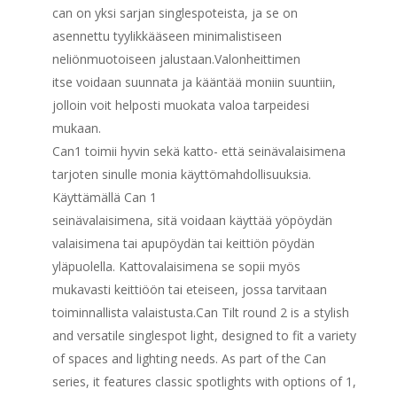
can on yksi sarjan singlespoteista, ja se on
asennettu tyylikkääseen minimalistiseen
neliönmuotoiseen jalustaan.Valonheittimen
itse voidaan suunnata ja kääntää moniin suuntiin,
jolloin voit helposti muokata valoa tarpeidesi
mukaan.
Can1 toimii hyvin sekä katto- että seinävalaisimena
tarjoten sinulle monia käyttömahdollisuuksia.
Käyttämällä Can 1
seinävalaisimena, sitä voidaan käyttää yöpöydän
valaisimena tai apupöydän tai keittiön pöydän
yläpuolella. Kattovalaisimena se sopii myös
mukavasti keittiöön tai eteiseen, jossa tarvitaan
toiminnallista valaistusta.Can Tilt round 2 is a stylish
and versatile singlespot light, designed to fit a variety
of spaces and lighting needs. As part of the Can
series, it features classic spotlights with options of 1,