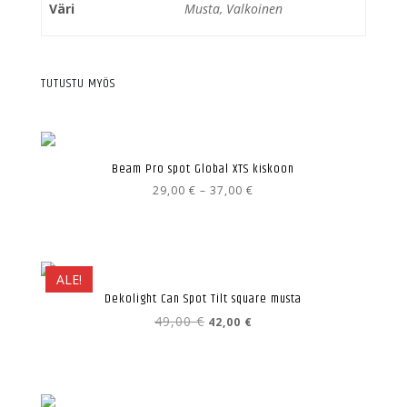
Väri
Musta, Valkoinen
TUTUSTU MYÖS
Beam Pro spot Global XTS kiskoon
Hintaluokka:
29,00
€
–
37,00
€
29,00 €
-
37,00 €
ALE!
Dekolight Can Spot Tilt square musta
Alkuperäinen
Nykyinen
49,00
€
42,00
€
hinta
hinta
oli:
on:
49,00 €.
42,00 €.