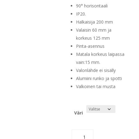
90° horisontaali
IP20.
Halkaisija 200 mm
Valaisin 60 mm ja
korkeus 125 mm
Pinta-asennus
Matala korkeus laipassa
vain:15 mm.
Valonlähde ei sisälly
Alumiini runko ja spotti
Valkoinen tai musta
Väri
Can