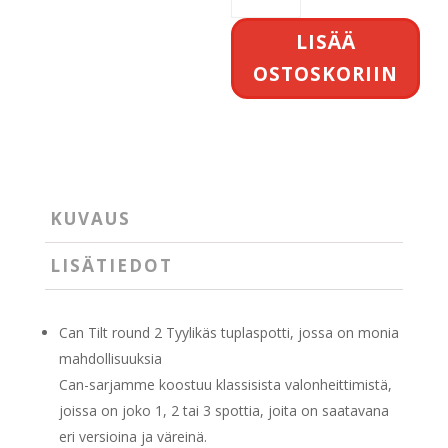
Tilt
round
LISÄÄ
2
OSTOSKORIIN
määrä
KUVAUS
LISÄTIEDOT
Can Tilt round 2 Tyylikäs tuplaspotti, jossa on monia
mahdollisuuksia
Can-sarjamme koostuu klassisista valonheittimistä,
joissa on joko 1, 2 tai 3 spottia, joita on saatavana
eri versioina ja väreinä.