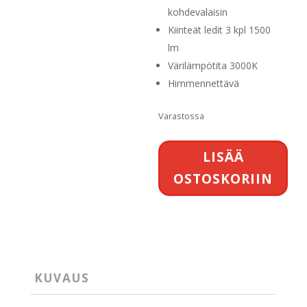
70,00 €.
kohdevalaisin
Kiinteät ledit 3 kpl 1500
lm
Värilämpötita 3000K
Himmennettävä
Varastossa
Deko-
LISÄÄ
Light
OSTOSKORIIN
Dabih
III
Led
kattospotti
määrä
KUVAUS