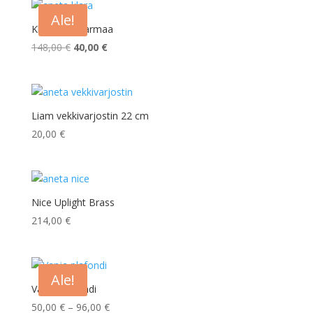
95,00 €.
40,00 €.
Ale!
Klara savuharmaa
Alkuperäinen
Nykyinen
148,00
€
40,00
€
hinta
hinta
oli:
on:
148,00 €.
40,00 €.
Liam vekkivarjostin 22 cm
20,00
€
Nice Uplight Brass
214,00
€
Ale!
Vanja Plafondi
Hintaluokka:
50,00
€
–
96,00
€