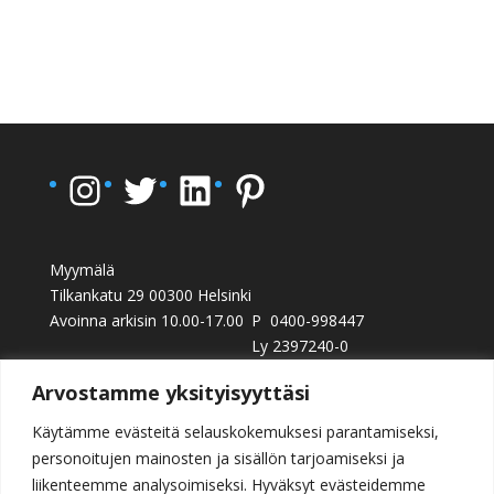
Instagram
Twitter
LinkedIn
Pinterest
Myymälä
Tilkankatu 29 00300 Helsinki
Avoinna arkisin 10.00-17.00
P 0400-998447
Ly 2397240-0
info@casalight.fi
Arvostamme yksityisyyttäsi
Käytämme evästeitä selauskokemuksesi parantamiseksi,
personoitujen mainosten ja sisällön tarjoamiseksi ja
liikenteemme analysoimiseksi. Hyväksyt evästeidemme