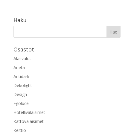
50,00 €
-
96,00 €
Haku
Osastot
Alasvalot
Aneta
Antidark
Dekolight
Design
Egoluce
Hotellivalaisimet
Kattovalaisimet
Keittiö