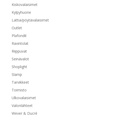
Kiskovalaisimet
Kylpyhuone
Lattia/pöytävalaisimet
Outlet
Plafondit
Ravintolat
Riippuvat
Seinävalot
Shoplight
Slamp
Tarvikkeet
Toimisto
Ulkovalaisimet
Valonlähteet
Wever & Ducré