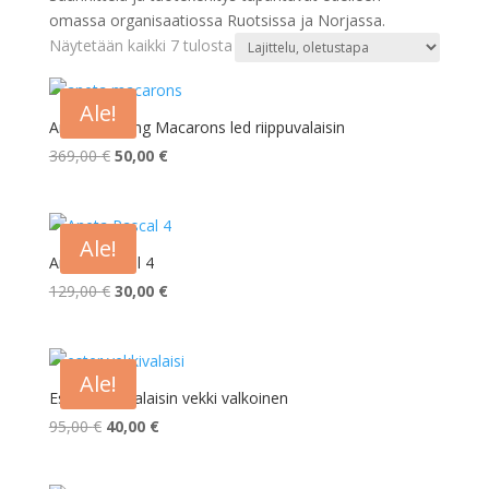
omassa organisaatiossa Ruotsissa ja Norjassa.
Näytetään kaikki 7 tulosta
Ale!
Aneta Lighting Macarons led riippuvalaisin
Alkuperäinen
Nykyinen
369,00
€
50,00
€
hinta
hinta
oli:
on:
369,00 €.
50,00 €.
Ale!
Aneta Pascal 4
Alkuperäinen
Nykyinen
129,00
€
30,00
€
hinta
hinta
oli:
on:
129,00 €.
30,00 €.
Ale!
Ester seinävalaisin vekki valkoinen
Alkuperäinen
Nykyinen
95,00
€
40,00
€
hinta
hinta
oli:
on: