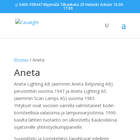
0400-998447 Myymälä Tilkankatu 29 Helsinki Arkisin 10.00-
17.00
Etusivu
/ Aneta
Aneta
Aneta Lighting AB (aiemmin Aneta Belysning AB)
perustettiin vuonna 1947 ja Aneta Lighting AS
(aiemmin Scan Lamps AS) vuonna 1983.
Yritykset ovat vuosien varrella valmistaneet kodin
koristeellisia valaisimia ja lampunvarjostimia. 1990-
luvulta lähtien tuotanto on ulkoistettu Kaukoidässä
sijaitseville yhteistyökumppaneille.
Suunnittelu ja tuotekehitys tapahtuvat edelleen