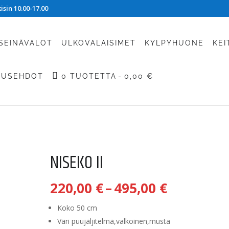
sin 10.00-17.00
SEINÄVALOT
ULKOVALAISIMET
KYLPYHUONE
KEI
TUSEHDOT
0 TUOTETTA
0,00 €
NISEKO II
Hintaluo
220,00
€
–
495,00
€
220,00 €
-
Koko 50 cm
495,00 €
Väri puujäljitelmä,valkoinen,musta