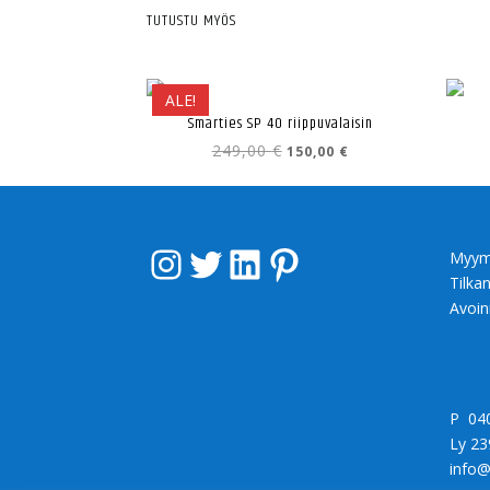
TUTUSTU MYÖS
ALE!
Smarties SP 40 riippuvalaisin
Alkuperäinen
Nykyinen
249,00
€
150,00
€
hinta
hinta
oli:
on:
249,00 €.
150,00 €.
Instagram
Twitter
LinkedIn
Pinterest
Myym
Tilka
Avoin
P 04
Ly 23
info@