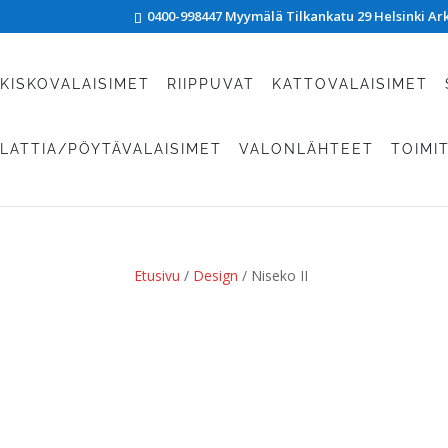
0400-998447 Myymälä Tilkankatu 29 Helsinki Arki
KISKOVALAISIMET
RIIPPUVAT
KATTOVALAISIMET
LATTIA/PÖYTÄVALAISIMET
VALONLÄHTEET
TOIMI
Etusivu
/
Design
/ Niseko II