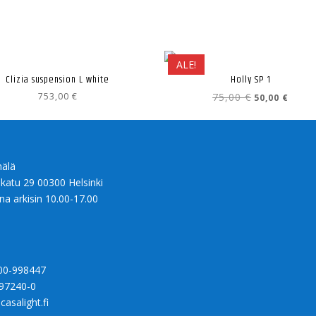
ALE!
Clizia suspension L white
Holly SP 1
Alkuperäinen
Nykyi
753,00
€
75,00
€
50,00
€
hinta
hinta
oli:
on:
75,00 €.
50,00 
älä
nkatu 29 00300 Helsinki
na arkisin 10.00-17.00
00-998447
97240-0
casalight.fi