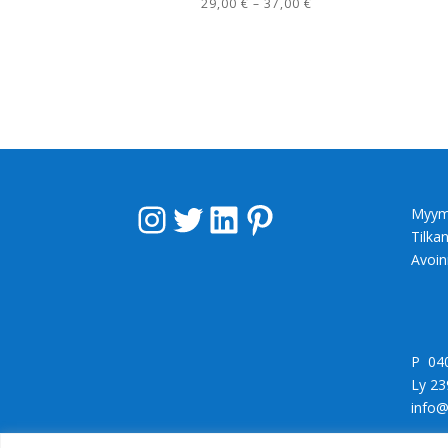
Hintaluokka:
29,00
€
–
37,00
€
29,00 €
-
37,00 €
Instagram
Twitter
LinkedIn
Pinterest
Myym
Tilka
Avoin
P 04
Ly 23
info@