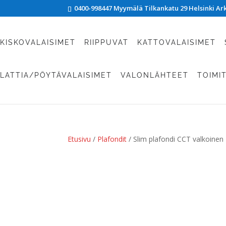
0400-998447 Myymälä Tilkankatu 29 Helsinki Arki
KISKOVALAISIMET
RIIPPUVAT
KATTOVALAISIMET
LATTIA/PÖYTÄVALAISIMET
VALONLÄHTEET
TOIMI
Etusivu
/
Plafondit
/ Slim plafondi CCT valkoinen