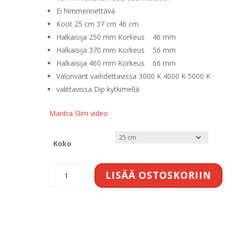
Ei himmennettävä
Koot 25 cm 37 cm 46 cm
Halkaisija 250 mm Korkeus 46 mm
Halkaisija 370 mm Korkeus 56 mm
Halkaisija 460 mm Korkeus 66 mm
Valonvärit vaihdettavissa 3000 K 4000 K 5000 K
valittavissa Dip kytkimellä
Mantra Slim video
Koko
Slim
LISÄÄ OSTOSKORIIN
plafondi
CCT
valkoinen
määrä