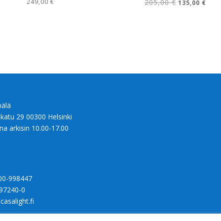
Alkuperäinen
Nyky
249,00
€
205,00
€
135,00
€
hinta
hint
oli:
on:
205,00 €.
135,
älä
nkatu 29 00300 Helsinki
na arkisin 10.00-17.00
00-998447
97240-0
casalight.fi