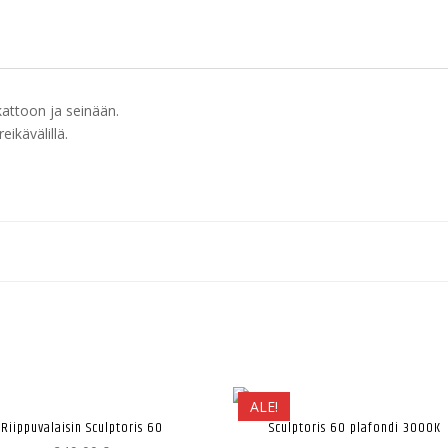
kattoon ja seinään.
ikävälillä.
ALE!
Riippuvalaisin Sculptoris 60
Sculptoris 60 plafondi 3000K