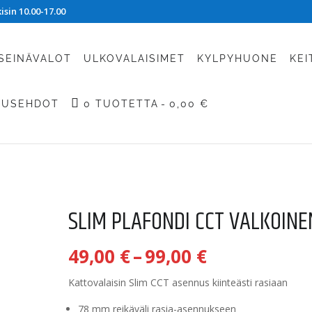
sin 10.00-17.00
SEINÄVALOT
ULKOVALAISIMET
KYLPYHUONE
KEI
TUSEHDOT
0 TUOTETTA
0,00 €
SLIM PLAFONDI CCT VALKOINE
Hintaluokk
49,00
€
–
99,00
€
49,00 €
-
Kattovalaisin Slim CCT asennus kiinteästi rasiaan
99,00 €
78 mm reikäväli rasia-asennukseen