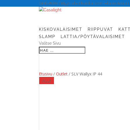
0400-998447 Myymälä Tilkankatu 29 Helsinki Arkisin 
KISKOVALAISIMET
RIIPPUVAT
KAT
SLAMP
LATTIA/PÖYTÄVALAISIMET
Valitse Sivu
Etusivu
/
Outlet
/ SLV Wallyx IP 44
ALE!