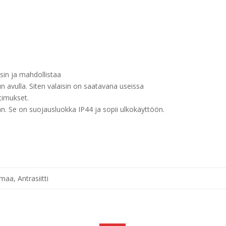
isin ja mahdollistaa
 avulla.
Siten valaisin on saatavana useissa
atimukset.
an.
Se on suojausluokka IP44 ja sopii ulkokäyttöön.
maa, Antrasiitti