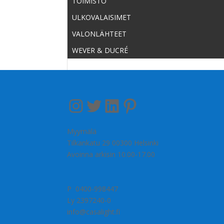
TOIMISTO
ULKOVALAISIMET
VALONLÄHTEET
WEVER & DUCRÉ
Instagram
Twitter
LinkedIn
Pinterest
Myymälä
Tilkankatu 29 00300 Helsinki
Avoinna arkisin 10.00-17.00
P 0400-998447
Ly 2397240-0
info@casalight.fi