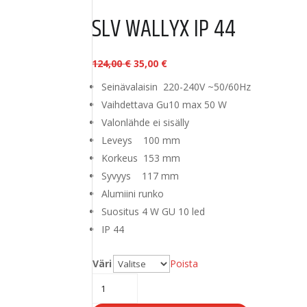
SLV WALLYX IP 44
Alkuperäinen
Nykyinen
124,00
€
35,00
€
hinta
hinta
Seinävalaisin 220-240V ~50/60Hz
oli:
on:
Vaihdettava Gu10 max 50 W
124,00 €.
35,00 €.
Valonlähde ei sisälly
Leveys 100 mm
Korkeus 153 mm
Syvyys 117 mm
Alumiini runko
Suositus 4 W GU 10 led
IP 44
Väri
Poista
SLV
Wallyx