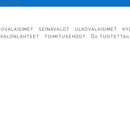
10.00-17.00
TOVALAISIMET
SEINÄVALOT
ULKOVALAISIMET
KY
VALONLÄHTEET
TOIMITUSEHDOT
0 TUOTETTA
0