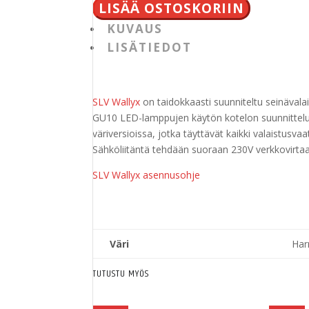
IP
LISÄÄ OSTOSKORIIN
44
KUVAUS
määrä
LISÄTIEDOT
SLV Wallyx
on taidokkaasti suunniteltu seinävala
GU10 LED-lamppujen käytön kotelon suunnittelun
väriversioissa, jotka täyttävät kaikki valaistusva
Sähköliitäntä tehdään suoraan 230V verkkovirta
SLV Wallyx asennusohje
Väri
Har
TUTUSTU MYÖS