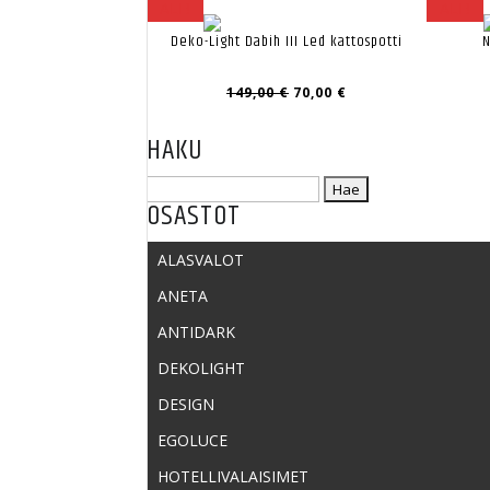
ALE!
ALE!
Deko-Light Dabih III Led kattospotti
N
Alkuperäinen
Nykyinen
149,00
€
70,00
€
hinta
hinta
oli:
on:
HAKU
149,00 €.
70,00 €.
Haku:
OSASTOT
ALASVALOT
ANETA
ANTIDARK
DEKOLIGHT
DESIGN
EGOLUCE
HOTELLIVALAISIMET