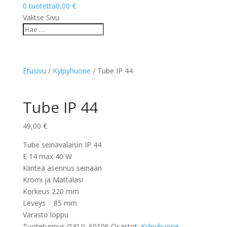
0 tuotetta
0,00 €
Valitse Sivu
Etusivu
/
Kylpyhuone
/ Tube IP 44
Tube IP 44
49,00
€
Tube seinävalaisin IP 44
E 14 max 40 W
Kiinteä asennus seinään
Kromi ja Mattalasi
Korkeus 220 mm
Leveys 85 mm
Varasto loppu
Tuotetunnus (SKU):
60106
Osastot:
Kylpyhuone
,