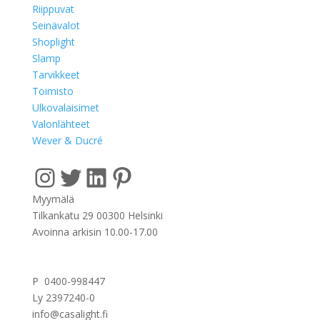
Riippuvat
Seinävalot
Shoplight
Slamp
Tarvikkeet
Toimisto
Ulkovalaisimet
Valonlähteet
Wever & Ducré
Instagram
Twitter
LinkedIn
Pinterest
Myymälä
Tilkankatu 29 00300 Helsinki
Avoinna arkisin 10.00-17.00
P 0400-998447
Ly 2397240-0
info@casalight.fi