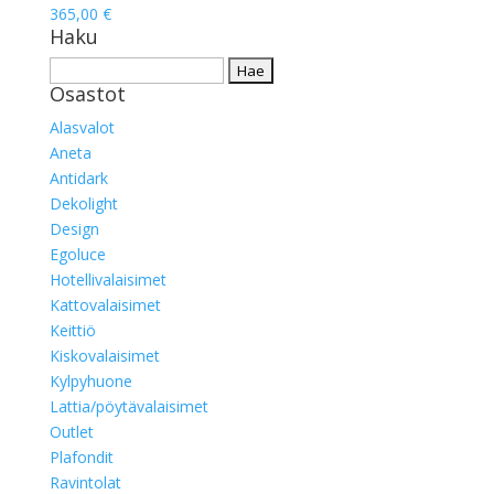
365,00
€
Haku
Haku:
Osastot
Alasvalot
Aneta
Antidark
Dekolight
Design
Egoluce
Hotellivalaisimet
Kattovalaisimet
Keittiö
Kiskovalaisimet
Kylpyhuone
Lattia/pöytävalaisimet
Outlet
Plafondit
Ravintolat