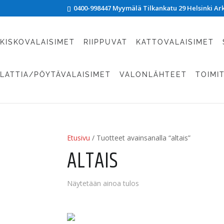
0400-998447 Myymälä Tilkankatu 29 Helsinki Arki
KISKOVALAISIMET
RIIPPUVAT
KATTOVALAISIMET
LATTIA/PÖYTÄVALAISIMET
VALONLÄHTEET
TOIMI
Etusivu
/ Tuotteet avainsanalla “altais”
ALTAIS
Näytetään ainoa tulos