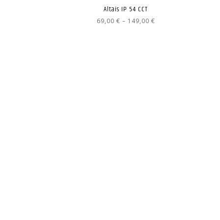
Altais IP 54 CCT
Hintaluokka:
69,00
€
–
149,00
€
69,00 €
-
149,00 €