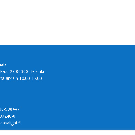
älä
nkatu 29 00300 Helsinki
na arkisin 10.00-17.00
00-998447
97240-0
casalight.fi