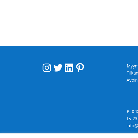
Instagram
Twitter
LinkedIn
Pinterest
Myym
Tilka
Avoin
P 04
Ly 23
info@