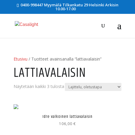
0400-998447 Myymälä Tilkankatu 29 Helsinki Arkisin
10.00-17.00
Etusivu
/ Tuotteet avainsanalla “lattiavalaisin”
LATTIAVALAISIN
Näytetään kaikki 3 tulosta
Idre valkoinen lattiavalaisin
106,00
€