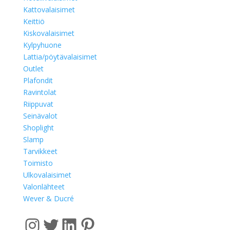
Kattovalaisimet
Keittiö
Kiskovalaisimet
Kylpyhuone
Lattia/pöytävalaisimet
Outlet
Plafondit
Ravintolat
Riippuvat
Seinävalot
Shoplight
Slamp
Tarvikkeet
Toimisto
Ulkovalaisimet
Valonlähteet
Wever & Ducré
Instagram
Twitter
LinkedIn
Pinterest