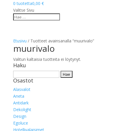
0 tuotetta
0,00 €
Valitse Sivu
Etusivu
/ Tuotteet avainsanalla “muurivalo”
muurivalo
Valitun kaltaisia tuotteita ei löytynyt.
Haku
Haku:
Osastot
Alasvalot
Aneta
Antidark
Dekolight
Design
Egoluce
Hotellivalaisimet