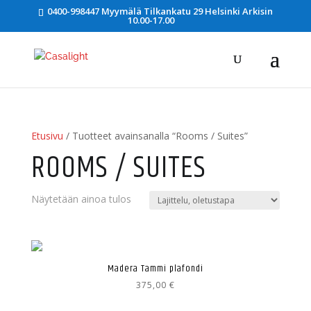
0400-998447 Myymälä Tilkankatu 29 Helsinki Arkisin
10.00-17.00
Etusivu
/ Tuotteet avainsanalla “Rooms / Suites”
ROOMS / SUITES
Näytetään ainoa tulos
Madera Tammi plafondi
375,00
€