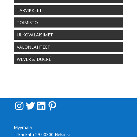
TARVIKKEET
TOIMISTO
ULKOVALAISIMET
VALONLÄHTEET
WEVER & DUCRÉ
Instagram
Twitter
LinkedIn
Pinterest
Myymälä
Tilkankatu 29 00300 Helsinki