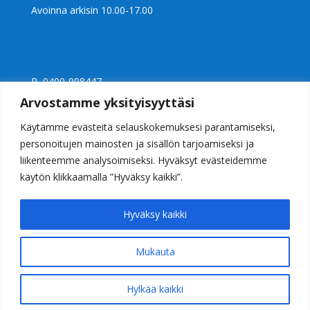
Avoinna arkisin 10.00-17.00
P 0400-998447
Ly 2397240-0
Arvostamme yksityisyyttäsi
info@casalight.fi
Käytämme evästeitä selauskokemuksesi parantamiseksi,
personoitujen mainosten ja sisällön tarjoamiseksi ja
liikenteemme analysoimiseksi. Hyväksyt evästeidemme
käytön klikkaamalla ”Hyväksy kaikki”.
Hyväksy kaikki
Mukauta
Valaisinkauppa Casalight Helsinki
© 2026 Casalight Oy. Kaikki oikeudet pidätetään
Hylkää kaikki
WITHDRAW FROM CONTRACT