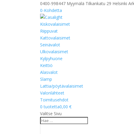
0400-998447 Myymälä Tilkankatu 29 Helsinki Ark
0-Kohdetta
Kiskovalaisimet
Riippuvat
Kattovalaisimet
Seinävalot
Ulkovalaisimet
Kylpyhuone
Keittiö
Alasvalot
Slamp
Lattia/pöytävalaisimet
Valonlähteet
Toimitusehdot
0 tuotetta
0,00 €
Valitse Sivu