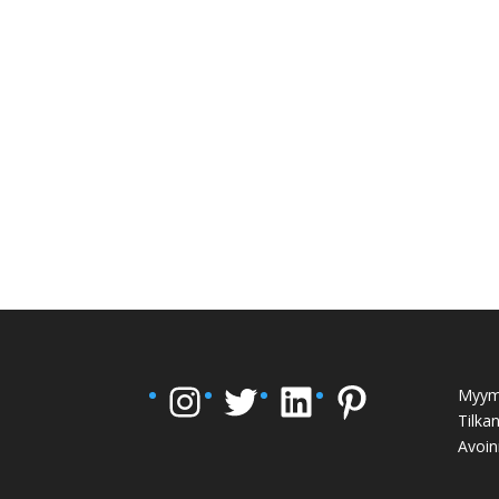
Instagram
Twitter
LinkedIn
Pinterest
Myym
Tilka
Avoin