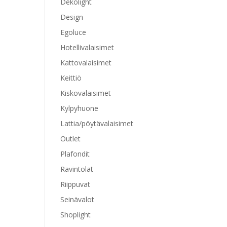
Dekolight
Design
Egoluce
Hotellivalaisimet
Kattovalaisimet
Keittiö
Kiskovalaisimet
Kylpyhuone
Lattia/pöytävalaisimet
Outlet
Plafondit
Ravintolat
Riippuvat
Seinävalot
Shoplight