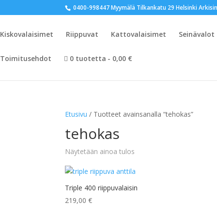
0400-998447 Myymälä Tilkankatu 29 Helsinki Arkisin
Kiskovalaisimet
Riippuvat
Kattovalaisimet
Seinävalot
Toimitusehdot
0 tuotetta
0,00 €
Etusivu
/ Tuotteet avainsanalla “tehokas”
tehokas
Näytetään ainoa tulos
Triple 400 riippuvalaisin
219,00
€