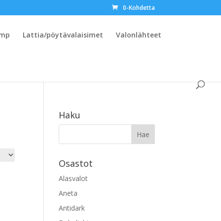
0-Kohdetta
amp
Lattia/pöytävalaisimet
Valonlähteet
Haku
Osastot
Alasvalot
Aneta
Antidark