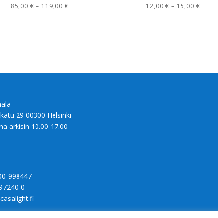
Hintaluokka:
Hinta
85,00
€
–
119,00
€
12,00
€
–
15,00
€
85,00 €
12,00
-
-
119,00 €
15,00
älä
nkatu 29 00300 Helsinki
na arkisin 10.00-17.00
00-998447
97240-0
casalight.fi