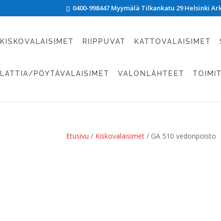
0400-998447 Myymälä Tilkankatu 29 Helsinki Arki
KISKOVALAISIMET
RIIPPUVAT
KATTOVALAISIMET
LATTIA/PÖYTÄVALAISIMET
VALONLÄHTEET
TOIMI
Etusivu
/
Kiskovalaisimet
/ GA 510 vedonpoisto