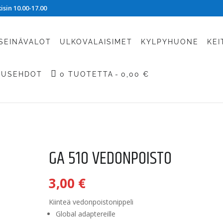
sin 10.00-17.00
SEINÄVALOT
ULKOVALAISIMET
KYLPYHUONE
KEI
TUSEHDOT
0 TUOTETTA
0,00 €
GA 510 VEDONPOISTO
3,00
€
Kiinteä vedonpoistonippeli
Global adaptereille