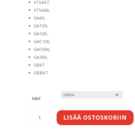
XTSA67,
XTSA68,
GA69,
GAT69,
GA100,
GAC100,
GAC600,
GA300,
GB67
GBB67
Väri
GA
LISÄÄ OSTOSKORIIN
510
vedonpoisto
määrä