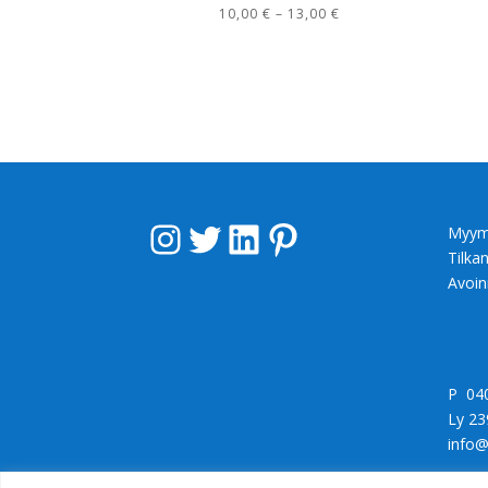
Hintaluokka:
10,00
€
–
13,00
€
10,00 €
-
13,00 €
Instagram
Twitter
LinkedIn
Pinterest
Myym
Tilka
Avoin
P 04
Ly 23
info@