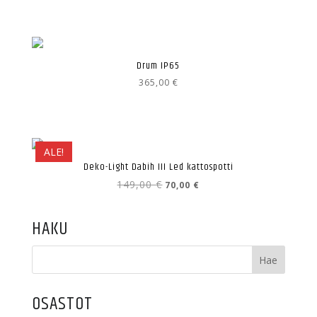
Drum IP65
365,00
€
ALE!
Deko-Light Dabih III Led kattospotti
Alkuperäinen
Nykyinen
149,00
€
70,00
€
hinta
hinta
oli:
on:
149,00 €.
70,00 €.
HAKU
OSASTOT