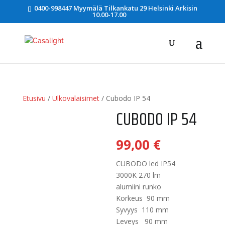
0400-998447 Myymälä Tilkankatu 29 Helsinki Arkisin
10.00-17.00
Etusivu
/
Ulkovalaisimet
/ Cubodo IP 54
CUBODO IP 54
99,00
€
CUBODO led IP54
3000K 270 lm
alumiini runko
Korkeus 90 mm
Syvyys 110 mm
Leveys 90 mm