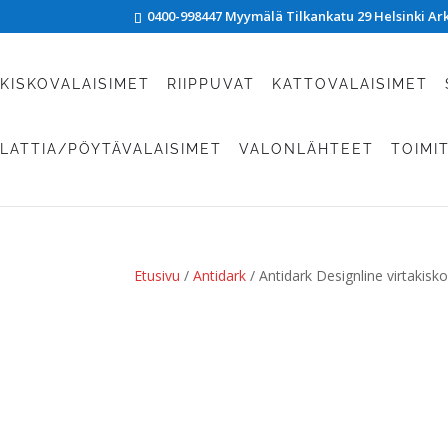
0400-998447 Myymälä Tilkankatu 29 Helsinki Arki
KISKOVALAISIMET
RIIPPUVAT
KATTOVALAISIMET
LATTIA/PÖYTÄVALAISIMET
VALONLÄHTEET
TOIMI
Etusivu
/
Antidark
/ Antidark Designline virtakisk