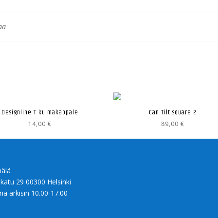
aa
Designline T kulmakappale
Can Tilt square 2
14,00
€
89,00
€
älä
nkatu 29 00300 Helsinki
na arkisin 10.00-17.00