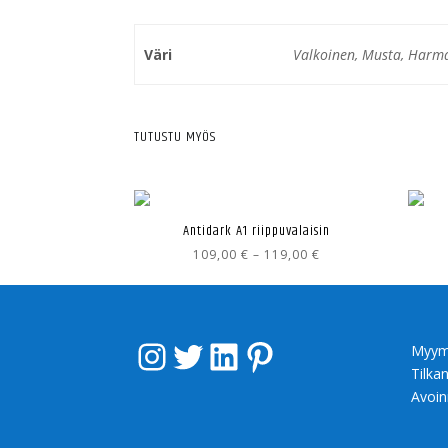
Väri
Valkoinen, Musta, Harm
TUTUSTU MYÖS
Antidark A1 riippuvalaisin
Hintaluokka:
109,00
€
–
119,00
€
109,00 €
-
119,00 €
Instagram
Twitter
LinkedIn
Pinterest
Myym
Tilka
Avoin