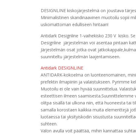
DESIGNLINE kiskojärjestelmä on joustava t
ärje
Minimalistinen skandinaavinen muotoilu
sopii m
uskomattoman edulliseen hintaan!
Antidark Designline 1-vaihekisko 230 V kisko. Se 
Designline järjestelmän voi asentaa pintaan kat
Järjestelmän osat jotka ovat jatkokappale,kulma
suunniteltu järjestelmän laajentamiseen.
Antidark DESIGNLINE
ANTIDARK-kokoelma on luonteenomainen, minima
prefektin ilmapiiriin ja valaistukseen.
Pyrimme keh
Muotoilu ei ole vain hyvää suunnittelua.
Valaistu
esteettisen ilmeen saamisesta.Suunnittelemme va
olitpa sisällä tai ulkona niin, että huoneesta tai
samalla korostaen kaikkia muita elementtejä
jot
luotaessa tai yksityiskodin sisustusta suunnitelt
suhteen.
Valon avulla voit päättää, mihin kannattaa suhta