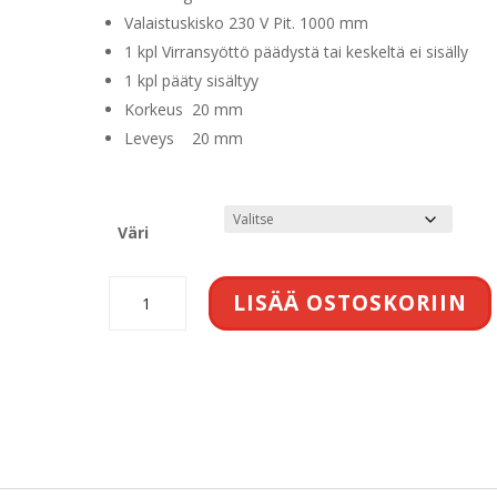
Valaistuskisko 230 V Pit. 1000 mm
1 kpl Virransyöttö päädystä tai keskeltä ei sisälly
1 kpl pääty sisältyy
Korkeus 20 mm
Leveys 20 mm
Väri
Antidark
LISÄÄ OSTOSKORIIN
Designline
virtakisko
1m
määrä