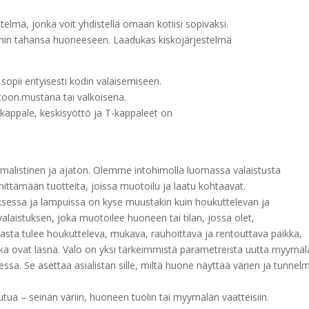
stelmä, jonka voit yhdistellä omaan kotiisi sopivaksi
.
ihin tahansa huoneeseen.
Laadukas kisko
järjestelmä
sopii erityisesti kodin valaisemiseen.
toon.mustana tai valkoisena.
kappale, keskisyöttö ja T-kappaleet on
listinen ja ajaton.
Olemme intohimolla luomassa valaistusta
ittämään tuotteita, joissa muotoilu ja laatu kohtaavat.
ksessa ja lampuissa on kyse muustakin kuin houkuttelevan ja
laistuksen, joka muotoilee huoneen tai tilan, jossa olet,
 tilasta tulee houkutteleva, mukava, rauhoittava ja rentouttava paikka,
ka ovat läsnä.
Valo on yksi tärkeimmistä parametreista uutta myymäl
aessa.
Se asettaa asialistan sille, miltä huone näyttää värien ja tunnel
utua – seinän väriin, huoneen tuolin tai myymälän vaatteisiin.