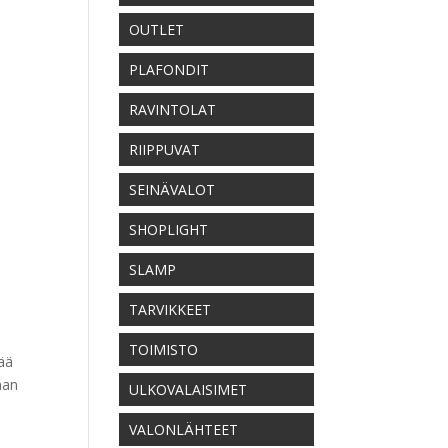
OUTLET
PLAFONDIT
RAVINTOLAT
RIIPPUVAT
SEINÄVALOT
SHOPLIGHT
SLAMP
TARVIKKEET
TOIMISTO
ää
man
ULKOVALAISIMET
VALONLÄHTEET