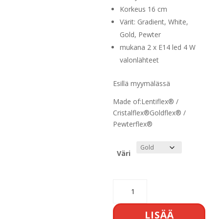
Korkeus 16 cm
Värit: Gradient, White,
Gold, Pewter
mukana 2 x E14 led 4 W
valonlähteet
Esillä myymälässä
Made of:Lentiflex® /
Cristalflex®Goldflex® /
Pewterflex®
Väri
La
Lollo
Wall
LISÄÄ
määrä