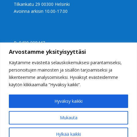
Tilkankatu 29 00300 Helsinki
Avoinna arkisin 10.00-17.00
P 0400-998447
Ly 2397240-0
Arvostamme yksityisyyttäsi
info@casalight.fi
Käytämme evästeitä selauskokemuksesi parantamiseksi,
personoitujen mainosten ja sisällön tarjoamiseksi ja
liikenteemme analysoimiseksi. Hyväksyt evästeidemme
käytön klikkaamalla ”Hyväksy kaikki”.
Hyväksy kaikki
Mukauta
Valaisinkauppa Casalight Helsinki
© 2026 Casalight Oy. Kaikki oikeudet pidätetään
Hylkää kaikki