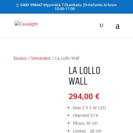
0400-998447 Myymälä Tilkankatu 29 Helsinki Arkisin
10.00-17.00
Etusivu
/
Seinävalot
/ La Lollo Wall
LA LOLLO
WALL
294,00
€
Max 2 X 5 W LED
Filament E14
Pituus 30 cm
Leveys 28 cm