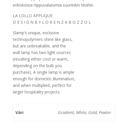
erikokoisia riippuvalaisimia suuriinkin tiloihin.
LA LOLLO
APPLIQUE
D E S I G N
B Y
L O R E N Z A
B O Z Z O L
Slamp’s unique, exclusive
technopolymers shine like glass,
but are unbreakable, and the
wall lamp has two light sources
(resulting either cool or warm,
depending on the bulb you
purchase). A single lamp is ample
enough for domestic illumination,
and when multiplied, perfect for
larger hospitality projects.
Väri
Gradient, White, Gold, Pewter