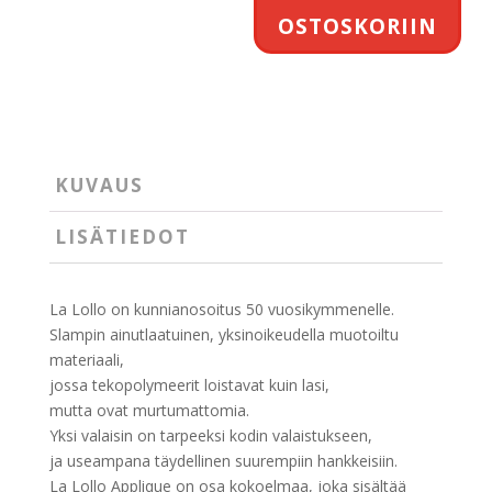
OSTOSKORIIN
KUVAUS
LISÄTIEDOT
La Lollo on kunnianosoitus
50
vuosikymmenelle
.
Slampin ainutlaatuinen, yksinoikeudella muotoiltu
materiaali,
jossa
tekopolymeerit loistavat kuin lasi,
mutta ovat murtumattomia.
Yksi valaisin on
tarpeeksi kodin valaistukseen,
ja useampana täydellinen
suurempiin hankkeisiin.
La Lollo Applique on osa
kokoelmaa, joka sisältää