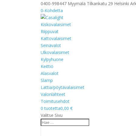
0400-998447 Myymälä Tilkankatu 29 Helsinki Ark
0-Kohdetta
Kiskovalaisimet
Riippuvat
Kattovalaisimet
Seinävalot
Ulkovalaisimet
Kylpyhuone
Keittiö
Alasvalot
Slamp
Lattia/pöytävalaisimet
Valonlähteet
Toimitusehdot
0 tuotetta
0,00 €
Valitse Sivu