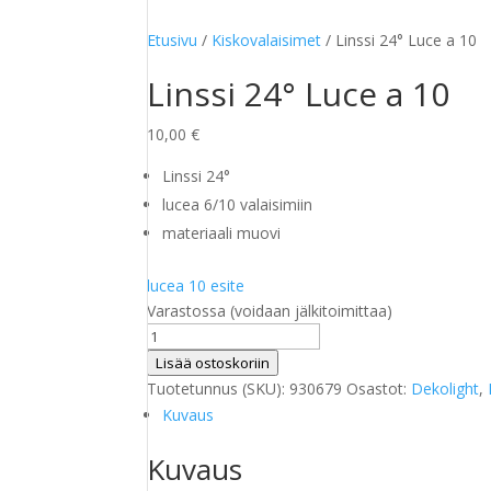
Etusivu
/
Kiskovalaisimet
/ Linssi 24° Luce a 10
Linssi 24° Luce a 10
10,00
€
Linssi
24°
lucea 6/10 valaisimiin
materiaali muovi
lucea 10 esite
Varastossa (voidaan jälkitoimittaa)
Linssi
24°
Lisää ostoskoriin
Luce
Tuotetunnus (SKU):
930679
Osastot:
Dekolight
,
a
Kuvaus
10
Kuvaus
määrä