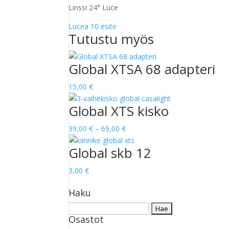
Linssi 24° Luce
Lucea 10 esite
Tutustu myös
Global XTSA 68 adapteri
15,00
€
Global XTS kisko
Hintaluokka:
39,00
€
–
69,00
€
39,00 €
Global skb 12
-
69,00 €
3,00
€
Haku
Haku:
Osastot