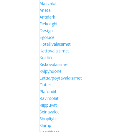
Alasvalot
Aneta
Antidark
Dekolight
Design
Egoluce
Hotellivalaisimet
Kattovalaisimet
Keittiö
Kiskovalaisimet
Kylpyhuone
Lattia/pöytävalaisimet
Outlet
Plafondit
Ravintolat
Riippuvat
Seinävalot
Shoplight
Slamp