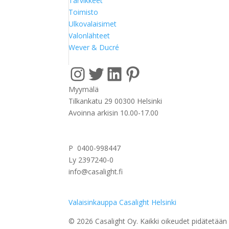
Tarvikkeet
Toimisto
Ulkovalaisimet
Valonlähteet
Wever & Ducré
Instagram
Twitter
LinkedIn
Pinterest
Myymälä
Tilkankatu 29 00300 Helsinki
Avoinna arkisin 10.00-17.00
P 0400-998447
Ly 2397240-0
info@casalight.fi
Valaisinkauppa Casalight Helsinki
© 2026 Casalight Oy. Kaikki oikeudet pidätetään