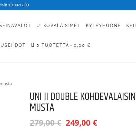
sin 10.00-17.00
SEINÄVALOT
ULKOVALAISIMET
KYLPYHUONE
KEI
TUSEHDOT
0 TUOTETTA
0,00 €
n musta
UNI II DOUBLE KOHDEVALAISIN
MUSTA
Alkuperäinen
Nykyinen
279,00
€
249,00
€
hinta
hinta