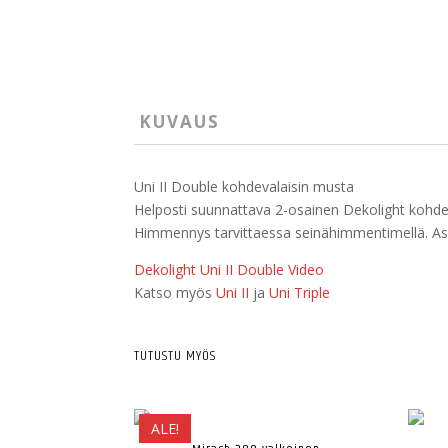
KUVAUS
Uni II Double kohdevalaisin musta
Helposti suunnattava 2-osainen Dekolight kohdevala
Himmennys tarvittaessa seinähimmentimellä. As
Dekolight Uni II Double Video
Katso myös
Uni II
ja
Uni Triple
TUTUSTU MYÖS
ALE!