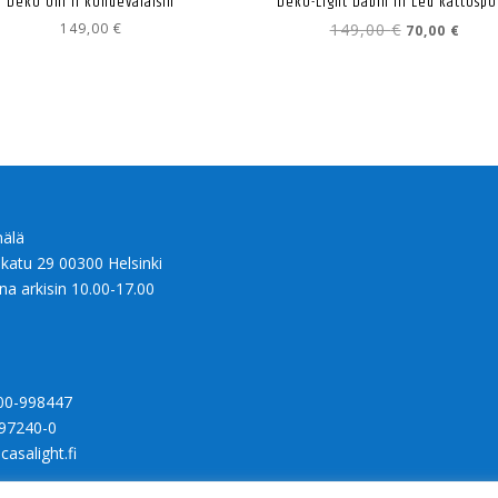
Deko Uni II kohdevalaisin
Deko-Light Dabih III Led kattospo
Alkuperäine
Nyky
149,00
€
149,00
€
70,00
€
hinta
hinta
oli:
on:
149,00 €.
70,00
älä
nkatu 29 00300 Helsinki
na arkisin 10.00-17.00
00-998447
97240-0
casalight.fi