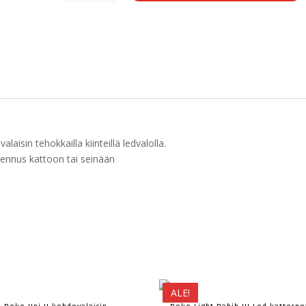
Double
kohdevalaisin
musta
määrä
isin tehokkailla kiinteillä ledvalolla.
ennus kattoon tai seinään
ALE!