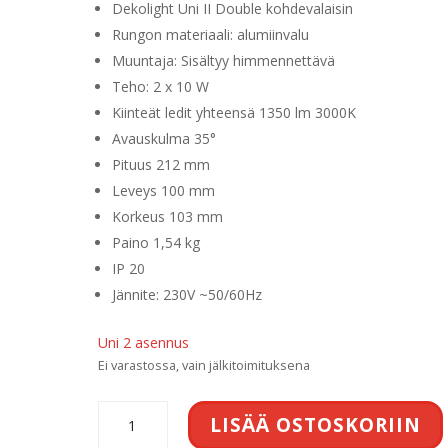
oli:
on:
Dekolight Uni II Double kohdevalaisin
279,00 €.
249,00 €.
Rungon materiaali:
alumiinvalu
Muuntaja:
Sisältyy himmennettävä
Teho: 2 x
10 W
Kiinteät ledit yhteensä 1350 lm 3000K
Avauskulma 35°
Pituus 212 mm
Leveys 100 mm
Korkeus 103 mm
Paino 1,54 kg
IP 20
Jännite:
230V ~50/60Hz
Uni 2 asennus
Ei varastossa, vain jälkitoimituksena
Uni
LISÄÄ OSTOSKORIIN
II