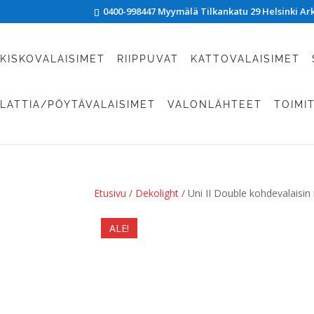
0400-998447 Myymälä Tilkankatu 29 Helsinki Arki
KISKOVALAISIMET
RIIPPUVAT
KATTOVALAISIMET
LATTIA/PÖYTÄVALAISIMET
VALONLÄHTEET
TOIMI
Etusivu
/
Dekolight
/ Uni II Double kohdevalaisi
ALE!