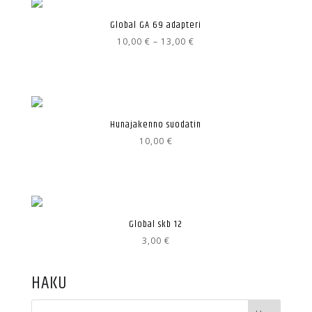
Global GA 69 adapteri
Hintaluokka:
10,00
€
–
13,00
€
10,00 €
-
13,00 €
Hunajakenno suodatin
10,00
€
Global skb 12
3,00
€
HAKU