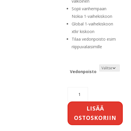
15,00 €
valkoinen
Sopii vanhempaan
Nokia 1-vaihekiskoon
Global 1-vaihekiskoon
xtkr kiskoon
Tilaa vedonpoisto esim
riippuvalaisimille
Vedonpoisto
Xtkr
adapteri
valkoinen
LISÄÄ
määrä
OSTOSKORIIN