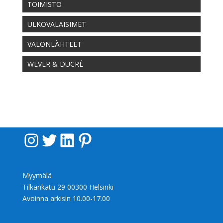
TOIMISTO
ULKOVALAISIMET
VALONLÄHTEET
WEVER & DUCRÉ
Instagram
Twitter
LinkedIn
Pinterest
Myymälä
Tilkankatu 29 00300 Helsinki
Avoinna arkisin 10.00-17.00