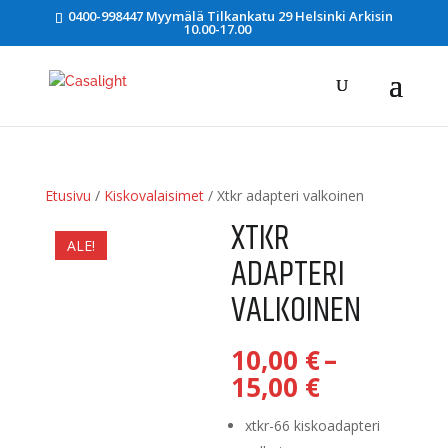
0400-998447 Myymälä Tilkankatu 29 Helsinki Arkisin
10.00-17.00
Etusivu
/
Kiskovalaisimet
/ Xtkr adapteri valkoinen
XTKR
ALE!
ADAPTERI
VALKOINEN
10,00
€
–
Hintaluok
15,00
€
10,00 €
-
xtkr-66 kiskoadapteri