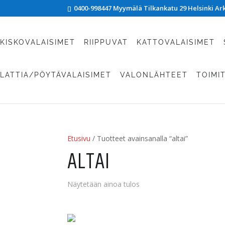
0400-998447 Myymälä Tilkankatu 29 Helsinki Arki
KISKOVALAISIMET
RIIPPUVAT
KATTOVALAISIMET
LATTIA/PÖYTÄVALAISIMET
VALONLÄHTEET
TOIMI
Etusivu
/ Tuotteet avainsanalla “altai”
ALTAI
Näytetään ainoa tulos