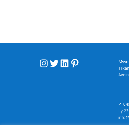
Instagram
Twitter
LinkedIn
Pinterest
Myym
Tilka
Avoin
P 04
Ly 23
info@