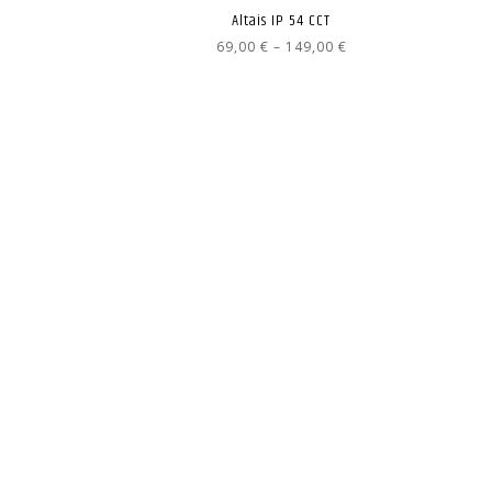
Altais IP 54 CCT
Hintaluokka:
69,00
€
–
149,00
€
69,00 €
-
149,00 €