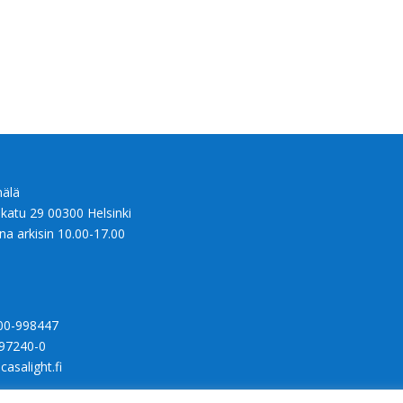
älä
nkatu 29 00300 Helsinki
na arkisin 10.00-17.00
00-998447
97240-0
casalight.fi