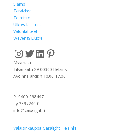
Slamp
Tarvikkeet
Toimisto
Ulkovalaisimet
Valonlähteet
Wever & Ducré
Instagram
Twitter
LinkedIn
Pinterest
Myymälä
Tilkankatu 29 00300 Helsinki
Avoinna arkisin 10.00-17.00
P 0400-998447
Ly 2397240-0
info@casalight.fi
Valaisinkauppa Casalight Helsinki