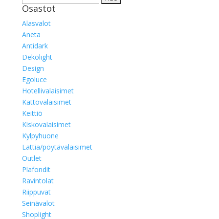
Osastot
Alasvalot
Aneta
Antidark
Dekolight
Design
Egoluce
Hotellivalaisimet
Kattovalaisimet
Keittiö
Kiskovalaisimet
Kylpyhuone
Lattia/pöytävalaisimet
Outlet
Plafondit
Ravintolat
Riippuvat
Seinävalot
Shoplight