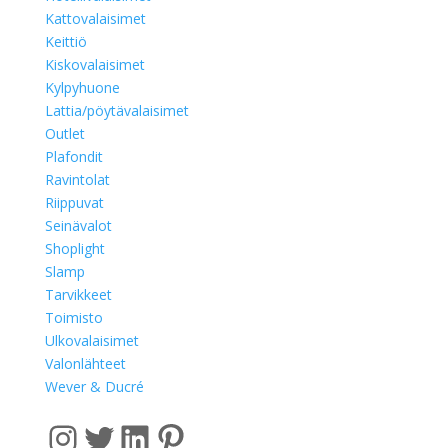
Kattovalaisimet
Keittiö
Kiskovalaisimet
Kylpyhuone
Lattia/pöytävalaisimet
Outlet
Plafondit
Ravintolat
Riippuvat
Seinävalot
Shoplight
Slamp
Tarvikkeet
Toimisto
Ulkovalaisimet
Valonlähteet
Wever & Ducré
Instagram
Twitter
LinkedIn
Pinterest