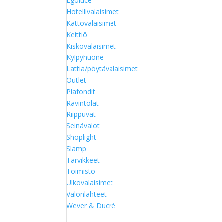
Egoluce
Hotellivalaisimet
Kattovalaisimet
Keittiö
Kiskovalaisimet
Kylpyhuone
Lattia/pöytävalaisimet
Outlet
Plafondit
Ravintolat
Riippuvat
Seinävalot
Shoplight
Slamp
Tarvikkeet
Toimisto
Ulkovalaisimet
Valonlähteet
Wever & Ducré