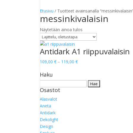
Etusivu
/ Tuotteet avainsanalla “messinkivalaisin
messinkivalaisin
Näytetään ainoa tulos
Antidark A1 riippuvalaisin
Hintaluokka:
109,00
€
–
119,00
€
109,00 €
Haku
-
119,00 €
Haku:
Osastot
Alasvalot
Aneta
Antidark
Dekolight
Design