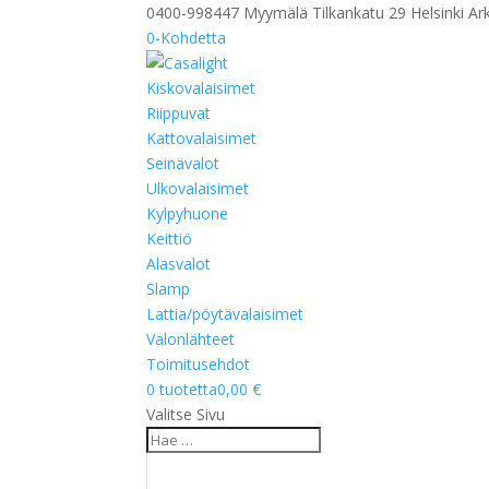
0400-998447 Myymälä Tilkankatu 29 Helsinki Ark
0-Kohdetta
Kiskovalaisimet
Riippuvat
Kattovalaisimet
Seinävalot
Ulkovalaisimet
Kylpyhuone
Keittiö
Alasvalot
Slamp
Lattia/pöytävalaisimet
Valonlähteet
Toimitusehdot
0 tuotetta
0,00 €
Valitse Sivu