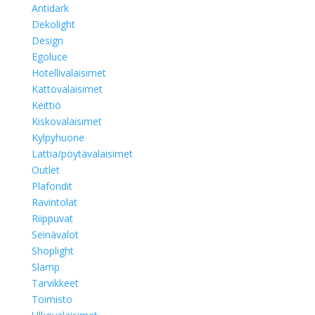
Antidark
Dekolight
Design
Egoluce
Hotellivalaisimet
Kattovalaisimet
Keittiö
Kiskovalaisimet
Kylpyhuone
Lattia/pöytävalaisimet
Outlet
Plafondit
Ravintolat
Riippuvat
Seinävalot
Shoplight
Slamp
Tarvikkeet
Toimisto