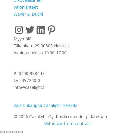
Ulkovalaisimet
Valonlähteet
Wever & Ducré
Instagram
Twitter
LinkedIn
Pinterest
Myymälä
Tilkankatu 29 00300 Helsinki
Avoinna arkisin 10.00-17.00
P 0400-998447
Ly 2397240-0
info@casalight.fi
Valaisinkauppa Casalight Helsinki
© 2026 Casalight Oy. Kaikki oikeudet pidätetään
Withdraw from contract