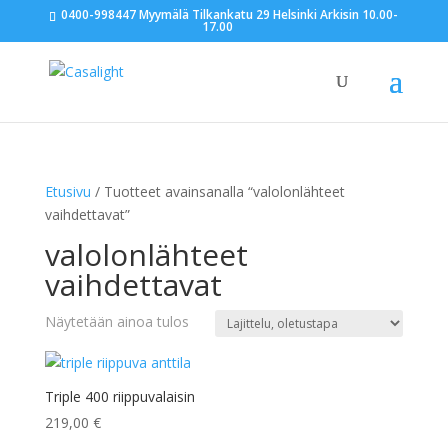
0400-998447 Myymälä Tilkankatu 29 Helsinki Arkisin 10.00-
17.00
Etusivu
/ Tuotteet avainsanalla “valolonlähteet
vaihdettavat”
valolonlähteet
vaihdettavat
Näytetään ainoa tulos
Triple 400 riippuvalaisin
219,00
€