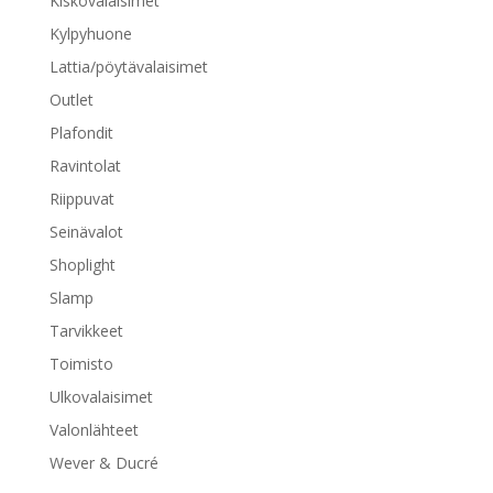
Kiskovalaisimet
Kylpyhuone
Lattia/pöytävalaisimet
Outlet
Plafondit
Ravintolat
Riippuvat
Seinävalot
Shoplight
Slamp
Tarvikkeet
Toimisto
Ulkovalaisimet
Valonlähteet
Wever & Ducré