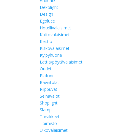
Antidark
Dekolight
Design
Egoluce
Hotellivalaisimet
Kattovalaisimet
Keittiö
Kiskovalaisimet
Kylpyhuone
Lattia/pöytävalaisimet
Outlet
Plafondit
Ravintolat
Riippuvat
Seinävalot
Shoplight
Slamp
Tarvikkeet
Toimisto
Ulkovalaisimet