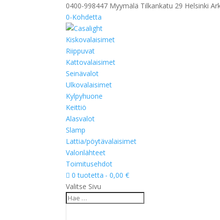
0400-998447 Myymälä Tilkankatu 29 Helsinki Ark
0-Kohdetta
Kiskovalaisimet
Riippuvat
Kattovalaisimet
Seinävalot
Ulkovalaisimet
Kylpyhuone
Keittiö
Alasvalot
Slamp
Lattia/pöytävalaisimet
Valonlähteet
Toimitusehdot
0 tuotetta
0,00 €
Valitse Sivu