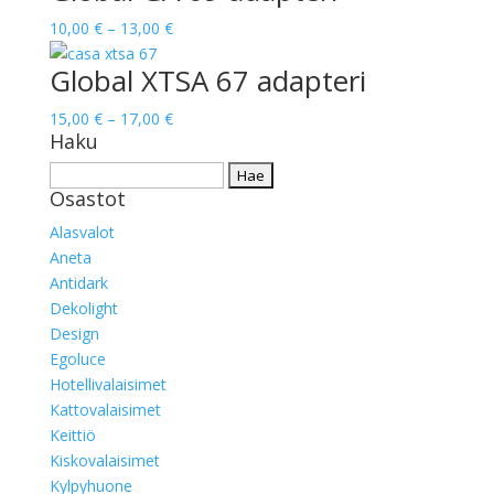
15,00 €
Hintaluokka:
10,00
€
–
13,00
€
10,00 €
Global XTSA 67 adapteri
-
13,00 €
Hintaluokka:
15,00
€
–
17,00
€
Haku
15,00 €
-
Haku:
17,00 €
Osastot
Alasvalot
Aneta
Antidark
Dekolight
Design
Egoluce
Hotellivalaisimet
Kattovalaisimet
Keittiö
Kiskovalaisimet
Kylpyhuone