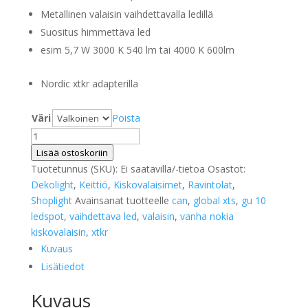
Metallinen valaisin vaihdettavalla ledillä
Suositus himmettävä led
esim 5,7 W 3000 K 540 lm tai 4000 K 600lm
Nordic xtkr adapterilla
Väri
Poista
Can
xtkr
Lisää ostoskoriin
kiskovalaisin
Tuotetunnus (SKU):
Ei saatavilla/-tietoa
Osastot:
määrä
Dekolight
,
Keittiö
,
Kiskovalaisimet
,
Ravintolat
,
Shoplight
Avainsanat tuotteelle
can
,
global xts
,
gu 10
ledspot
,
vaihdettava led
,
valaisin
,
vanha nokia
kiskovalaisin
,
xtkr
Kuvaus
Lisätiedot
Kuvaus