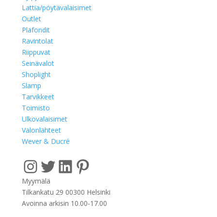
Lattia/pöytävalaisimet
Outlet
Plafondit
Ravintolat
Riippuvat
Seinävalot
Shoplight
Slamp
Tarvikkeet
Toimisto
Ulkovalaisimet
Valonlähteet
Wever & Ducré
Instagram
Twitter
LinkedIn
Pinterest
Myymälä
Tilkankatu 29 00300 Helsinki
Avoinna arkisin 10.00-17.00