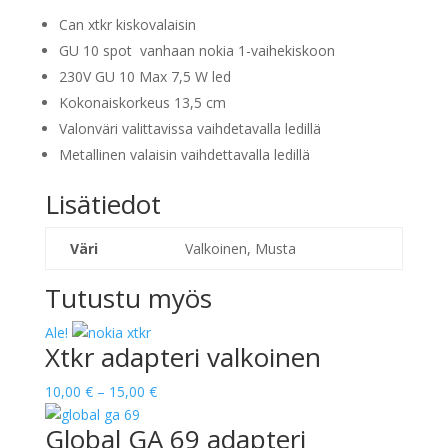
Can xtkr kiskovalaisin
GU 10 spot vanhaan nokia 1-vaihekiskoon
230V GU 10 Max 7,5 W led
Kokonaiskorkeus 13,5 cm
Valonväri valittavissa vaihdetavalla ledillä
Metallinen valaisin vaihdettavalla ledillä
Lisätiedot
Väri
Valkoinen, Musta
Tutustu myös
Ale!
Xtkr adapteri valkoinen
Hintaluokka:
10,00
€
–
15,00
€
10,00 €
Global GA 69 adapteri
-