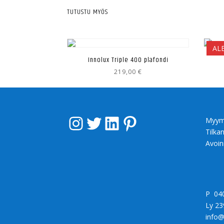
TUTUSTU MYÖS
ALE
Innolux Triple 400 plafondi
219,00
€
Instagram
Twitter
LinkedIn
Pinterest
Myym
Tilka
Avoin
P 04
Ly 23
info@