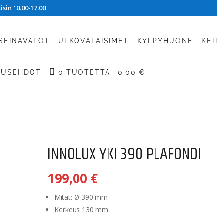
sin 10.00-17.00
SEINÄVALOT
ULKOVALAISIMET
KYLPYHUONE
KEI
TUSEHDOT
0 TUOTETTA
0,00 €
INNOLUX YKI 390 PLAFONDI
199,00
€
Mitat: Ø 390 mm
Korkeus 130 mm