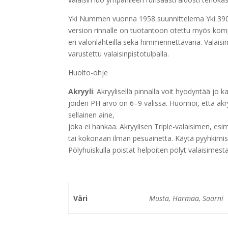
Yki Nummen vuonna 1958 suunnittelema Yki 390-pl
version rinnalle on tuotantoon otettu myös kom
eri valonlähteillä sekä himmennettävänä. Valais
varustettu valaisinpistotulpalla.
Huolto-ohje
Akryyli
: Akryylisellä pinnalla voit hyödyntää jo k
joiden PH arvo on 6–9 välissä. Huomioi, että akry
sellainen aine,
joka ei hankaa. Akryylisen Triple-valaisimen, esi
tai kokonaan ilman pesuainetta. Käytä pyyhkimise
Pölyhuiskulla poistat helpoiten pölyt valaisimesta
Väri
Musta, Harmaa, Saarni