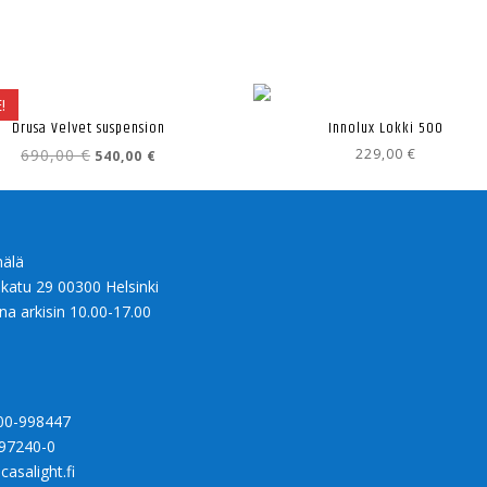
!
Drusa Velvet suspension
Innolux Lokki 500
Alkuperäinen
Nykyinen
690,00
€
229,00
€
540,00
€
hinta
hinta
oli:
on:
690,00 €.
540,00 €.
älä
nkatu 29 00300 Helsinki
na arkisin 10.00-17.00
00-998447
97240-0
casalight.fi