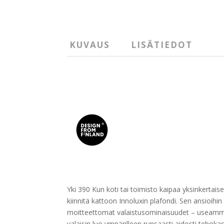
KUVAUS
LISÄTIEDOT
Yki 390 Kun koti tai toimisto kaipaa yksinkertais
kiinnitä kattoon Innoluxin plafondi. Sen ansioi
moitteettomat valaistusominaisuudet – useammal
valaisin luo ympärilleen runsaasti aidosti tehokas