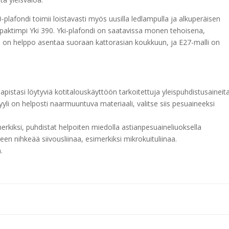
afondi toimii loistavasti myös uusilla ledlampulla ja alkuperäisen
paktimpi Yki 390. Yki-plafondi on saatavissa monen tehoisena,
in on helppo asentaa suoraan kattorasian koukkuun, ja E27-malli on
aapistasi löytyviä kotitalouskäyttöön tarkoitettuja yleispuhdistusaineit
yli on helposti naarmuuntuva materiaali, valitse siis pesuaineeksi
merkiksi, puhdistat helpoiten miedolla astianpesuaineliuoksella
en nihkeää siivousliinaa, esimerkiksi mikrokuituliinaa.
.