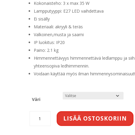
Kokonaisteho: 3 x max 35 W
Lampputyyppi: E27 LED vaihdettava
Ei sisälly
Materiaali: akryyli & teräs
Valkoinen,musta ja saarni
IP luokitus: IP20
Paino: 2.1 kg
Himmennettävyys himmennettävä ledlamppu ja sii
yhteensopiva ledhimmennin.
Voidaan käyttää myös ilman himmennysominaisuutt
Väri
Innolux
LISÄÄ OSTOSKORIIN
Yki
390