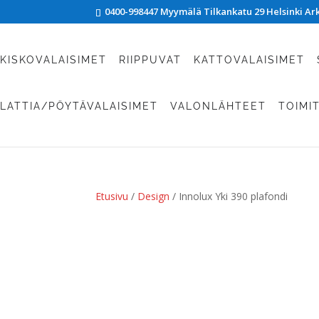
0400-998447 Myymälä Tilkankatu 29 Helsinki Arki
KISKOVALAISIMET
RIIPPUVAT
KATTOVALAISIMET
LATTIA/PÖYTÄVALAISIMET
VALONLÄHTEET
TOIMI
Etusivu
/
Design
/ Innolux Yki 390 plafondi