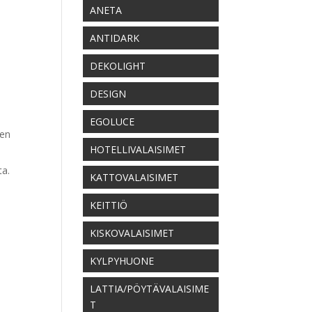
ANETA
ANTIDARK
DEKOLIGHT
DESIGN
EGOLUCE
hen
HOTELLIVALAISIMET
a.
KATTOVALAISIMET
KEITTIÖ
KISKOVALAISIMET
KYLPYHUONE
LATTIA/PÖYTÄVALAISIME
T