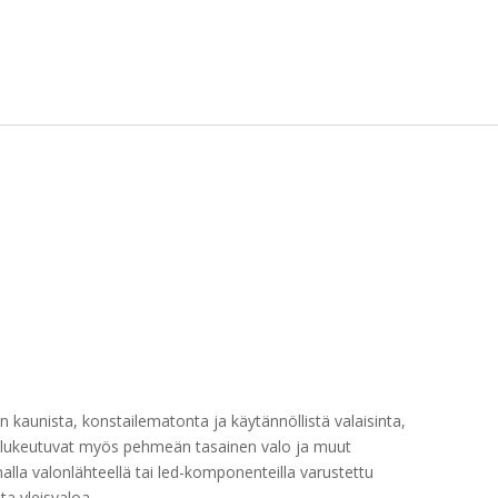
plafondi
määrä
en kaunista, konstailematonta ja käytännöllistä valaisinta,
hin lukeutuvat myös pehmeän tasainen valo ja muut
la valonlähteellä tai led-komponenteilla varustettu
ta yleisvaloa.