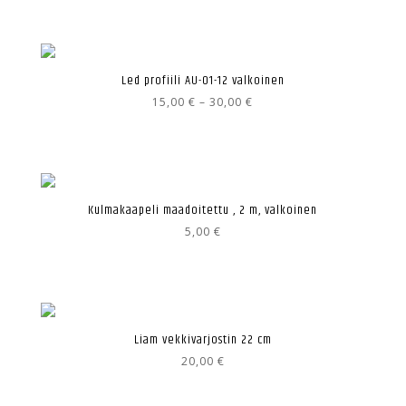
Led profiili AU-01-12 valkoinen
Hintaluokka:
15,00
€
–
30,00
€
15,00 €
-
30,00 €
Kulmakaapeli maadoitettu , 2 m, valkoinen
5,00
€
Liam vekkivarjostin 22 cm
20,00
€