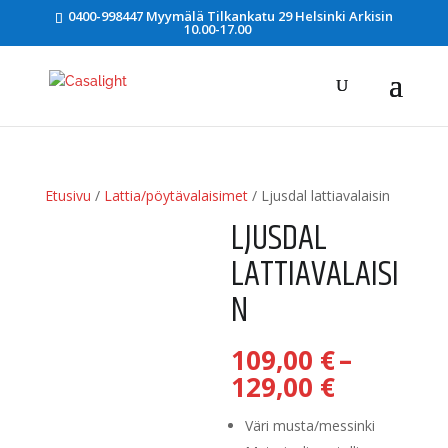
0400-998447 Myymälä Tilkankatu 29 Helsinki Arkisin
10.00-17.00
Etusivu
/
Lattia/pöytävalaisimet
/ Ljusdal lattiavalaisin
LJUSDAL
LATTIAVALAISI
N
109,00
€
–
Hintaluo
129,00
€
109,00 €
-
Väri musta/messinki