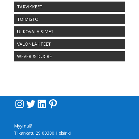
TARVIKKEET
TOIMISTO
ULKOVALAISIMET
VALONLÄHTEET
WEVER & DUCRÉ
Instagram
Twitter
LinkedIn
Pinterest
Myymälä
Tilkankatu 29 00300 Helsinki