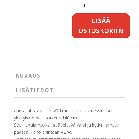
Ljusdal
lattiavalaisin
määrä
LISÄÄ
OSTOSKORIIN
KUVAUS
LISÄTIEDOT
aneta lattiavalaisin, väri musta, mattamessinkiset
yksityiskohdat. Korkeus 140 cm.
Sopii lukulampuksi, säädettävä varsi ja kytkin lampun
päässä. Teho enintään 42 W.