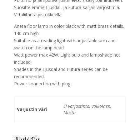
Polttimo ja lampunvarjostin eivät sisälly toimitukseen.
Suosittelemme Ljusdal- ja Futura-sarjan varjostimia.
Virtaliitäntä pistokkeella.
Aneta floor lamp in color black with matt brass details.
140 cm high.
Suitable as a reading light with adjustable arm and
switch on the lamp head.
Watt power max 42W. Light bulb and lampshade not
included.
Shades in the Ljusdal and Futura series can be
recommended.
Power connection with plug.
Ei varjostinta, valkoinen,
Varjostin väri
Musta
TUTUSTU MYÖS