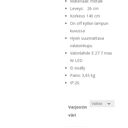
129,00 €
Materiaali: metalli
Leveys: 26 cm
Korkeus 140 cm
On off kytkin lampun
kuvussa
Hyvin suunnattava
valaisinkupu
Valonlähde E 27 7 max
W LED
Ei sisälly
Paino 3,65 kg
IP:20.
Varjostin
väri