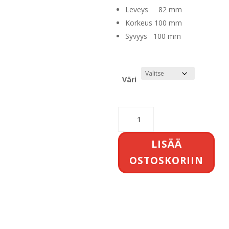
Leveys 82 mm
Korkeus 100 mm
Syvyys 100 mm
Väri
Uplight
Brenda
määrä
LISÄÄ
OSTOSKORIIN