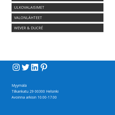
ULKOVALAISIMET
VALONLÄHTEET
WEVER & DUCRÉ
Instagram
Twitter
LinkedIn
Pinterest
Myymälä
Tilkankatu 29 00300 Helsinki
Avoinna arkisin 10.00-17.00