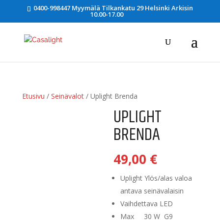
0400-998447 Myymälä Tilkankatu 29 Helsinki Arkisin
10.00-17.00
Etusivu
/
Seinävalot
/ Uplight Brenda
UPLIGHT
BRENDA
49,00
€
Uplight Ylös/alas valoa
antava seinävalaisin
Vaihdettava LED
Max 30 W G9